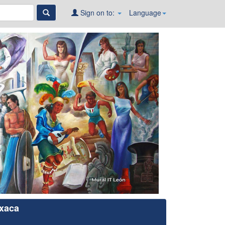
Sign on to:
Language
xaca