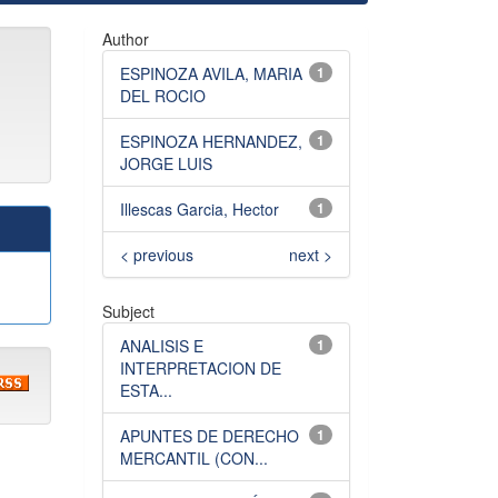
Author
ESPINOZA AVILA, MARIA
1
DEL ROCIO
ESPINOZA HERNANDEZ,
1
JORGE LUIS
Illescas Garcia, Hector
1
< previous
next >
Subject
ANALISIS E
1
INTERPRETACION DE
ESTA...
APUNTES DE DERECHO
1
MERCANTIL (CON...