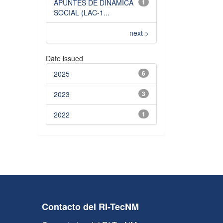
APUNTES DE DINÁMICA
1
SOCIAL (LAC-1...
next >
Date issued
2025
6
2023
3
2022
1
Contacto del RI-TecNM