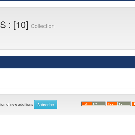
 : [10]
Collection
ation of new additions