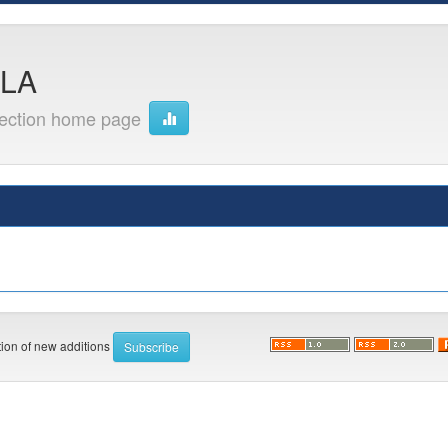
OLA
lection home page
ation of new additions