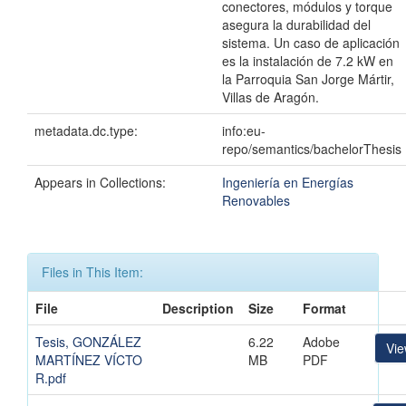
conectores, módulos y torque
asegura la durabilidad del
sistema. Un caso de aplicación
es la instalación de 7.2 kW en
la Parroquia San Jorge Mártir,
Villas de Aragón.
metadata.dc.type:
info:eu-
repo/semantics/bachelorThesis
Appears in Collections:
Ingeniería en Energías
Renovables
Files in This Item:
File
Description
Size
Format
Tesis, GONZÁLEZ
6.22
Adobe
Vi
MARTÍNEZ VÍCTO
MB
PDF
R.pdf