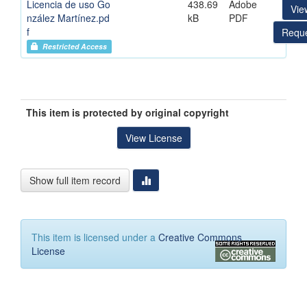
Licencia de uso Go
438.69
Adobe
Vie
nzález Martínez.pd
kB
PDF
f
Reque
Restricted Access
This item is protected by original copyright
View License
Show full item record
This item is licensed under a
Creative Commons
License