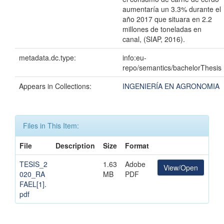
aumentaría un 3.3% durante el
año 2017 que situara en 2.2
millones de toneladas en
canal, (SIAP, 2016).
metadata.dc.type:
info:eu-
repo/semantics/bachelorThesis
Appears in Collections:
INGENIERÍA EN AGRONOMIA
Files in This Item:
File
Description
Size
Format
TESIS_2
1.63
Adobe
View/Open
020_RA
MB
PDF
FAEL[1].
pdf