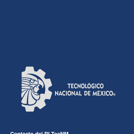
Contacto del RI-TecNM