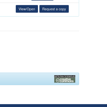
View/Open
Request a copy