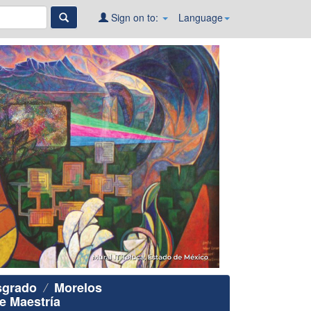
Sign on to:
Language
sgrado
Morelos
e Maestría