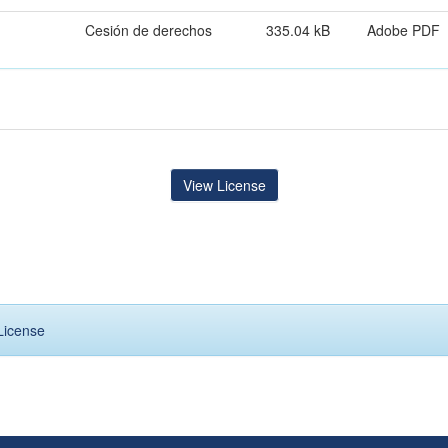
Cesión de derechos
335.04 kB
Adobe PDF
View License
License