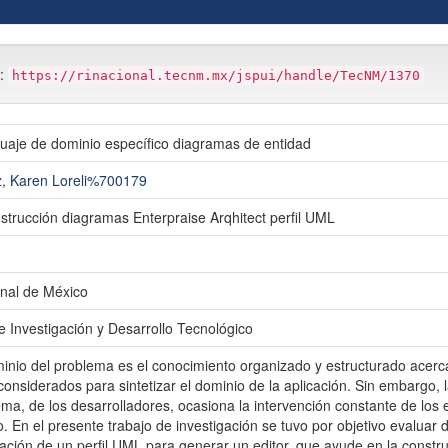
m:
https://rinacional.tecnm.mx/jspui/handle/TecNM/1370
nguaje de dominio específico diagramas de entidad
, Karen Loreli%700179
strucción diagramas Enterpraise Arqhitect perfil UML
nal de México
e Investigación y Desarrollo Tecnológico
nio del problema es el conocimiento organizado y estructurado acerca
onsiderados para sintetizar el dominio de la aplicación. Sin embargo, 
ema, de los desarrolladores, ocasiona la intervención constante de lo
 En el presente trabajo de investigación se tuvo por objetivo evaluar
ación de un perfil UML para generar un editor, que ayude en la constr