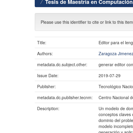
Tesis de Maestría en Computación
Please use this identifier to cite or link to this ite
Title:
Editor para el le
Authors:
Zaragoza Jimenez
metadata.dc.subject.other:
generar editor con
Issue Date:
2019-07-29
Publisher:
Tecnológico Nacio
metadata.dc.publisher.tecnm:
Centro Nacional d
Description:
Un modelo de domi
conceptos claves c
dominio del probl
modelo incompleto.
generación y aplic