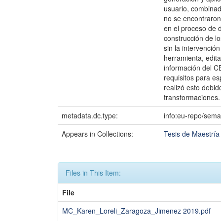
usuario, combinado
no se encontraron 
en el proceso de d
construcción de l
sin la intervenció
herramienta, edita
información del C
requisitos para e
realizó esto debi
transformaciones.
metadata.dc.type:
info:eu-repo/sema
Appears in Collections:
Tesis de Maestrí
Files in This Item:
File
MC_Karen_Loreli_Zaragoza_Jimenez 2019.pdf