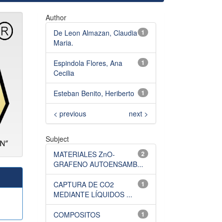
Author
De Leon Almazan, Claudia
1
Maria.
Espindola Flores, Ana
1
Cecilia
Esteban Benito, Heriberto
1
< previous
next >
Subject
MATERIALES ZnO-
2
GRAFENO AUTOENSAMB...
CAPTURA DE CO2
1
MEDIANTE LÍQUIDOS ...
COMPOSITOS
1