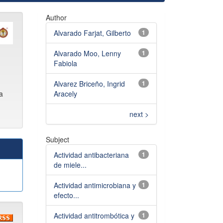
Author
Alvarado Farjat, Gilberto
1
Alvarado Moo, Lenny
1
Fabiola
Alvarez Briceño, Ingrid
1
Aracely
a
next >
Subject
Actividad antibacteriana
1
de miele...
Actividad antimicrobiana y
1
efecto...
Actividad antitrombótica y
1