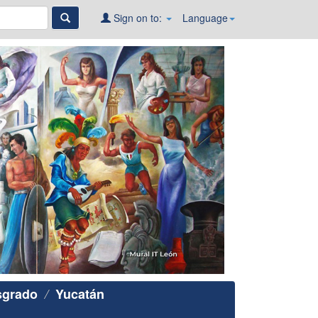
Sign on to:
Language
sgrado
Yucatán