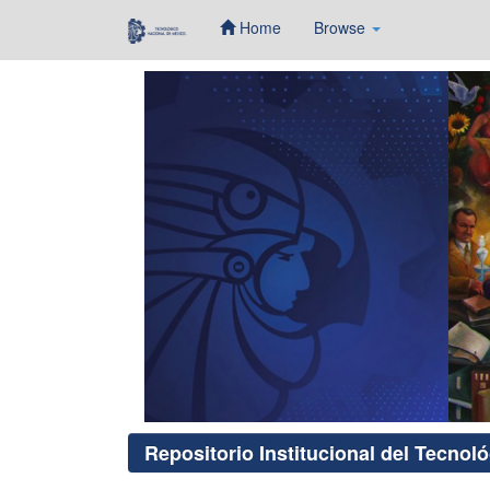
Home
Browse
Skip
navigation
Repositorio Institucional del Tecnol