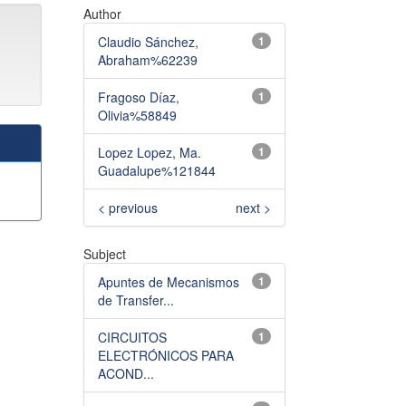
Author
Claudio Sánchez,
1
Abraham%62239
Fragoso Díaz,
1
Olivia%58849
Lopez Lopez, Ma.
1
Guadalupe%121844
< previous
next >
Subject
Apuntes de Mecanismos
1
de Transfer...
CIRCUITOS
1
ELECTRÓNICOS PARA
ACOND...