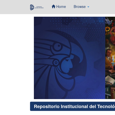
Home
Browse
Skip
navigation
Repositorio Institucional del Tecnol