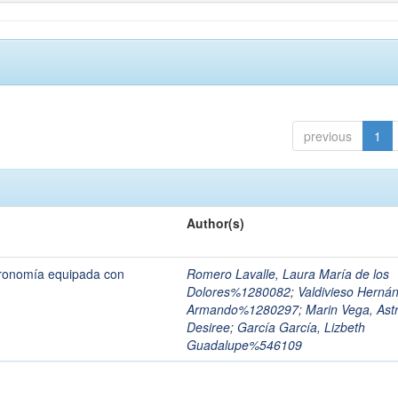
previous
1
Author(s)
stronomía equipada con
Romero Lavalle, Laura María de los
Dolores%1280082
;
Valdivieso Herná
Armando%1280297
;
Marin Vega, Astr
Desiree
;
García García, Lizbeth
Guadalupe%546109