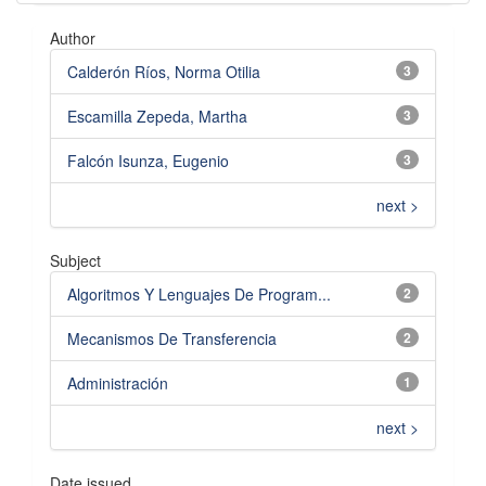
Author
Calderón Ríos, Norma Otilia
3
Escamilla Zepeda, Martha
3
Falcón Isunza, Eugenio
3
next >
Subject
Algoritmos Y Lenguajes De Program...
2
Mecanismos De Transferencia
2
Administración
1
next >
Date issued