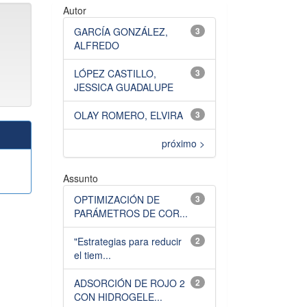
Autor
GARCÍA GONZÁLEZ,
3
ALFREDO
LÓPEZ CASTILLO,
3
JESSICA GUADALUPE
OLAY ROMERO, ELVIRA
3
próximo >
Assunto
OPTIMIZACIÓN DE
3
PARÁMETROS DE COR...
"Estrategias para reducir
2
el tiem...
ADSORCIÓN DE ROJO 2
2
CON HIDROGELE...