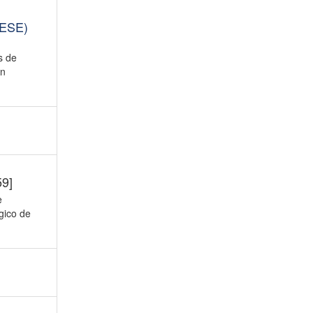
TESE)
s de
en
59]
e
gico de