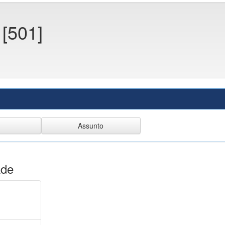
 [501]
ade