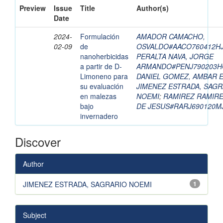
Preview
Issue
Title
Author(s)
Date
2024-
Formulación
AMADOR CAMACHO,
02-09
de
OSVALDO#AACO760412H
nanoherbicidas
PERALTA NAVA, JORGE
a partir de D-
ARMANDO#PENJ790203H
Limoneno para
DANIEL GOMEZ, AMBAR 
su evaluación
JIMENEZ ESTRADA, SAGR
en malezas
NOEMI
;
RAMIREZ RAMIRE
bajo
DE JESUS#RARJ690120
invernadero
Discover
Author
JIMENEZ ESTRADA, SAGRARIO NOEMI
1
Subject