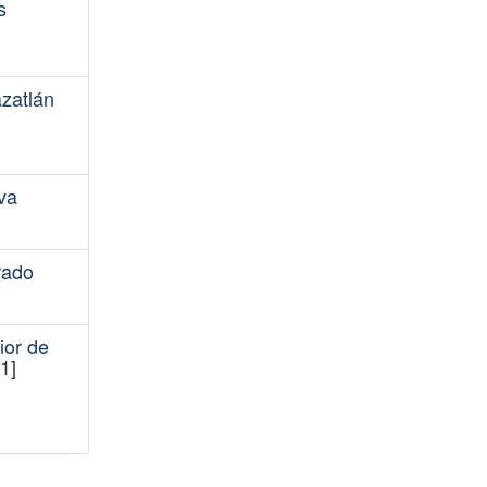
s
azatlán
va
rado
ior de
1]