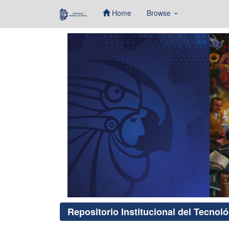
Home
Browse
Skip
navigation
Repositorio Institucional del Tecnol