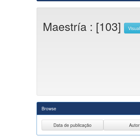
Maestría : [103]
Visual
Browse