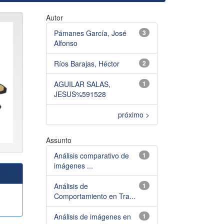
Autor
Pámanes García, José
3
Alfonso
Ríos Barajas, Héctor
2
AGUILAR SALAS,
1
JESUS%591528
próximo >
Assunto
Análisis comparativo de
1
imágenes ...
Análisis de
1
Comportamiento en Tra...
Análisis de imágenes en
1