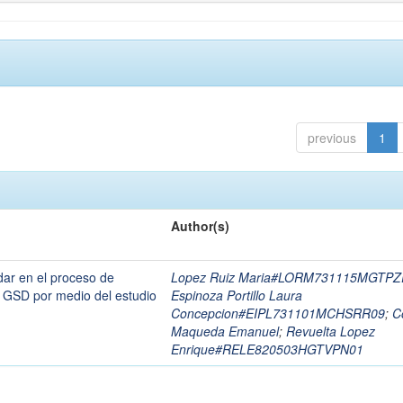
previous
1
Author(s)
dar en el proceso de
Lopez Ruiz Maria#LORM731115MGTPZ
a GSD por medio del estudio
Espinoza Portillo Laura
Concepcion#EIPL731101MCHSRR09
;
C
Maqueda Emanuel
;
Revuelta Lopez
Enrique#RELE820503HGTVPN01