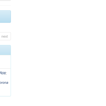
next
R08
;
orona