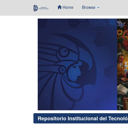
Home
Browse
Skip
navigation
Repositorio Institucional del Tecnol