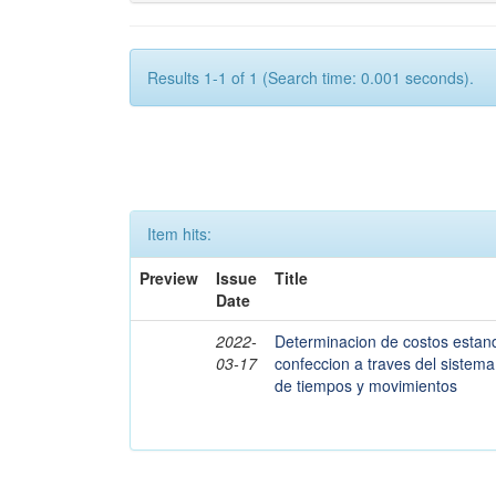
Results 1-1 of 1 (Search time: 0.001 seconds).
Item hits:
Preview
Issue
Title
Date
2022-
Determinacion de costos estan
03-17
confeccion a traves del sistem
de tiempos y movimientos