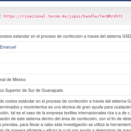
m:
https://rinacional.tecnm.mx/jspui/handle/TecNM/4572
costos estandar en el proceso de confeccion a traves del sistema GSD
 Emanuel
nal de México
gico Superior de Sur de Guanajuato
de costos estándar en el proceso de confección a través del sistema 
erminados y movimientos es una técnica de gran ayuda para cualquier 
ión, tal es el caso de la empresa textiles internacionales riza s.a de c.
ción de este sistema dentro del área de confección, con el fin de dete
 prendas, para llevar a cabo esta investigación se utiliza la herramie
jo de manera eficiente y eficaz la cual nos ayuda a determinar de mane