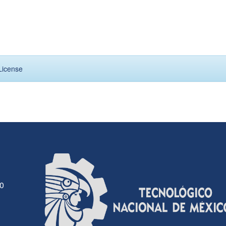
License
30