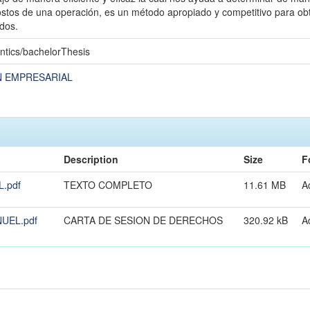
ostos de una operación, es un método apropiado y competitivo para obte
idos.
ntics/bachelorThesis
N EMPRESARIAL
Description
Size
F
.pdf
TEXTO COMPLETO
11.61 MB
A
UEL.pdf
CARTA DE SESION DE DERECHOS
320.92 kB
A