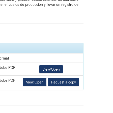
ner costos de producción y llevar un registro de
ormat
dobe PDF
View/Open
dobe PDF
View/Open
Request a copy