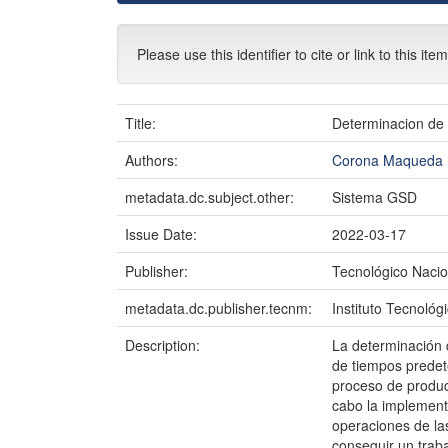
Please use this identifier to cite or link to this ite
Title:
Determinacion de 
Authors:
Corona Maqueda
metadata.dc.subject.other:
Sistema GSD
Issue Date:
2022-03-17
Publisher:
Tecnológico Nacio
metadata.dc.publisher.tecnm:
Instituto Tecnoló
Description:
La determinación 
de tiempos predet
proceso de producc
cabo la implementa
operaciones de las
conseguir un traba