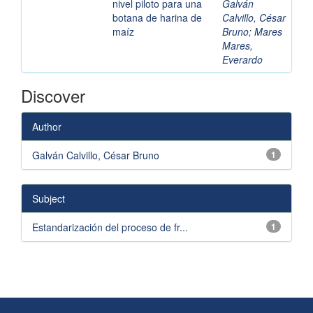
nivel piloto para una
Galván
botana de harina de
Calvillo, César
maíz
Bruno
;
Mares
Mares,
Everardo
Discover
Author
Galván Calvillo, César Bruno
1
Subject
Estandarización del proceso de fr...
1