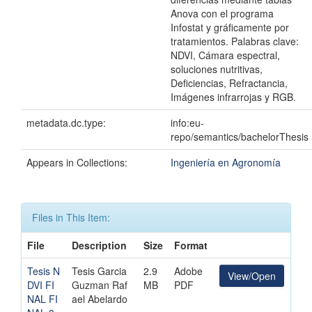
Anova con el programa
Infostat y gráficamente por
tratamientos. Palabras clave:
NDVI, Cámara espectral,
soluciones nutritivas,
Deficiencias, Refractancia,
Imágenes infrarrojas y RGB.
metadata.dc.type:
info:eu-
repo/semantics/bachelorThesis
Appears in Collections:
Ingeniería en Agronomía
Files in This Item:
File
Description
Size
Format
Tesis N
Tesis Garcia
2.9
Adobe
View/Open
DVI FI
Guzman Raf
MB
PDF
NAL FI
ael Abelardo