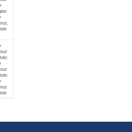
o
gico
e
cruz,
tuto
e
cruz
tuto
;
e
cruz
tuto
;
e
cruz
tuto