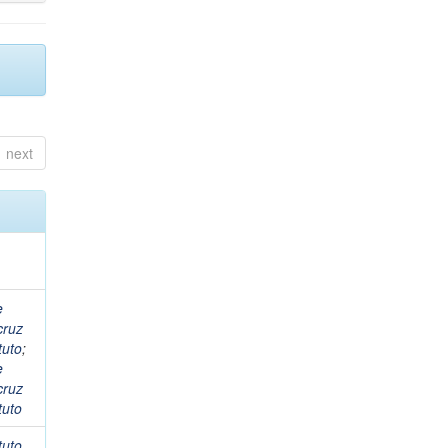
next
e
cruz
tuto
;
e
cruz
tuto
tuto