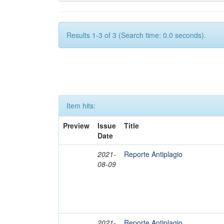
Results 1-3 of 3 (Search time: 0.0 seconds).
Item hits:
Preview
Issue
Title
Date
2021-
Reporte Antiplagio
08-09
2021-
Reporte Antiplagio