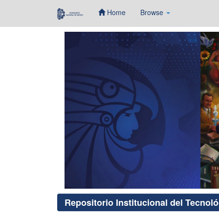
Home
Browse
Skip
navigation
Repositorio Institucional del Tecnol