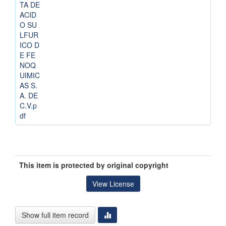
TA DE
ACID
O SU
LFUR
ICO D
E FE
NOQ
UIMIC
AS S.
A. DE
C.V.p
df
This item is protected by original copyright
View License
Show full item record