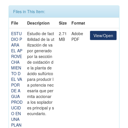
Files in This Item:
File
Description
Size
Format
ESTU
Estudio de fact
2.71
Adobe
View/Open
DIO P
ibilidad de la ut
MB
PDF
ARA
ilización de va
EL AP
por generado
ROVE
por la sección
CHA
de oxidación d
MIEN
e la planta de
TO D
ácido sulfúrico
EL VA
para producir l
POR
a potencia nec
DE A
esaria que per
GUA
mita accionar
PROD
a los soplador
UCID
es principal y s
O EN
ecundario.
UNA
PLAN