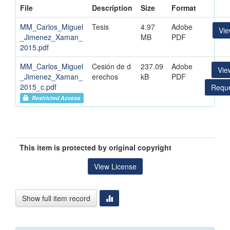
File
Description
Size
Format
MM_Carlos_Miguel
Tesis
4.97
Adobe
Vi
_Jimenez_Xaman_
MB
PDF
2015.pdf
MM_Carlos_Miguel
Cesión de d
237.09
Adobe
Vie
_Jimenez_Xaman_
erechos
kB
PDF
2015_c.pdf
Reque
Restricted Access
This item is protected by original copyright
View License
Show full item record