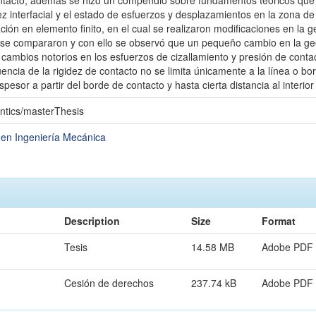
ntacto, además se hizo un compendio sobre fundamentos teóricos que 
ez interfacial y el estado de esfuerzos y desplazamientos en la zona de
ación en elemento finito, en el cual se realizaron modificaciones en la
 se compararon y con ello se observó que un pequeño cambio en la geo
cambios notorios en los esfuerzos de cizallamiento y presión de conta
luencia de la rigidez de contacto no se limita únicamente a la línea o 
spesor a partir del borde de contacto y hasta cierta distancia al interio
ntics/masterThesis
 en Ingeniería Mecánica
Description
Size
Format
Tesis
14.58 MB
Adobe PDF
Cesión de derechos
237.74 kB
Adobe PDF