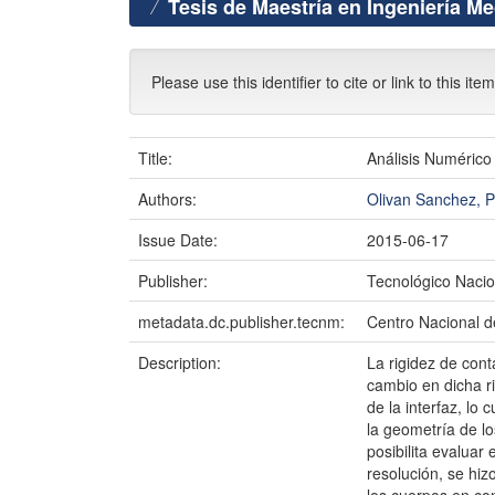
Tesis de Maestría en Ingeniería M
Please use this identifier to cite or link to this ite
Title:
Análisis Numérico
Authors:
Olivan Sanchez,
Issue Date:
2015-06-17
Publisher:
Tecnológico Nacio
metadata.dc.publisher.tecnm:
Centro Nacional d
Description:
La rigidez de cont
cambio en dicha ri
de la interfaz, lo 
la geometría de l
posibilita evalua
resolución, se hiz