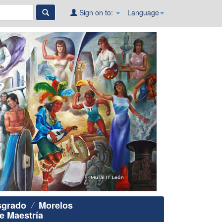
Sign on to:
Language
sgrado
Morelos
e Maestría