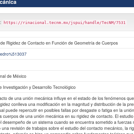
ecánica
m:
https://rinacional.tecnm.mx/jspui/handle/TecNM/7531
 de Rigidez de Contacto en Función de Geometría de Cuerpos
 Pedro%513037
nal de México
e Investigación y Desarrollo Tecnológico
acto de una unión mecánica influye en el estado de los fenómenos que 
gidez conlleva una modificación en la magnitud y distribución de la pre
cual puede repercutir en posibles fallas por desgaste o fatiga en la unión
os cuerpos de una unión mecánica en su rigidez de contacto. El estudio
r el desempeño de un sistema cuando se encuentra sometido a fuerzas n
o una revisión de trabajos sobre el estudio del contacto mecánico, la rigi