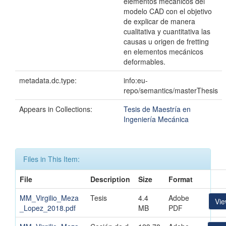
elementos mecánicos del
modelo CAD con el objetivo
de explicar de manera
cualitativa y cuantitativa las
causas u origen de fretting
en elementos mecánicos
deformables.
metadata.dc.type:
info:eu-
repo/semantics/masterThesis
Appears in Collections:
Tesis de Maestría en
Ingeniería Mecánica
Files in This Item:
File
Description
Size
Format
MM_Virgilio_Meza
Tesis
4.4
Adobe
Vi
_Lopez_2018.pdf
MB
PDF