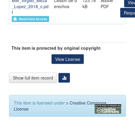
MM_Virgilio_Meza
Cesión de d
123.78
Adobe
Vie
_Lopez_2018_c.pd
erechos
kB
PDF
f
Reque
Restricted Access
This item is protected by original copyright
View License
Show full item record
This item is licensed under a
Creative Commons
License