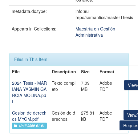
metadata.dc.type:
info:eu-
repo/semantics/masterThesis
Appears in Collections:
Maestría en Gestión
Administrativa
Files in This Item:
File
Description
Size
Format
2024 Tesis - MAR
Texto compl
7.09
Adobe
View
IANA YASMIN GA
eto
MB
PDF
RCIA MOLINA.pd
f
Cesion de derech
Cesión de d
275.81
Adobe
View
os MYGM.pdf
erechos
kB
PDF
Reques
Until 9999-01-01