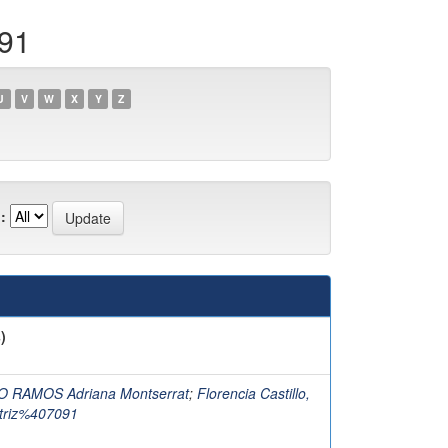
091
U
V
W
X
Y
Z
:
)
 RAMOS Adriana Montserrat
;
Florencia Castillo,
triz%407091