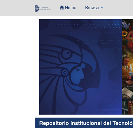
Home
Browse
Skip
navigation
Repositorio Institucional del Tecnol