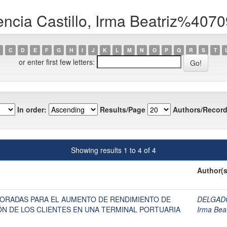
encia Castillo, Irma Beatriz%407
C
D
E
F
G
H
I
J
K
L
M
N
O
P
Q
R
S
T
or enter first few letters:
In order:
Results/Page
Authors/Record
Showing results 1 to 4 of 4
Author(s
BORADAS PARA EL AUMENTO DE RENDIMIENTO DE
DELGADO
ÓN DE LOS CLIENTES EN UNA TERMINAL PORTUARIA
Irma Bea