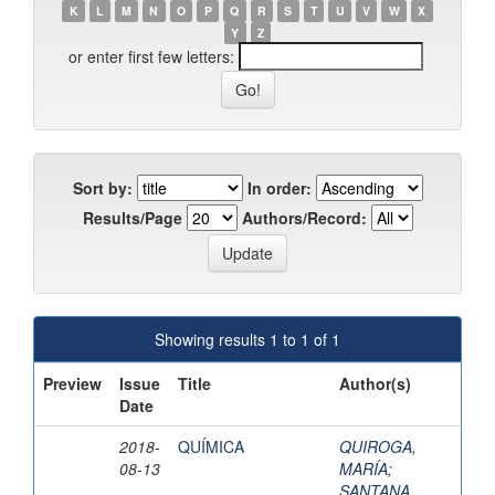
K
L
M
N
O
P
Q
R
S
T
U
V
W
X
Y
Z
or enter first few letters:
Sort by:
In order:
Results/Page
Authors/Record:
Showing results 1 to 1 of 1
Preview
Issue
Title
Author(s)
Date
2018-
QUÍMICA
QUIROGA,
08-13
MARÍA
;
SANTANA,