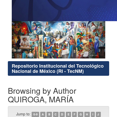
Repositorio Institucional del Tecnológico
Nacional de México (RI - TecNM)
Browsing by Author
QUIROGA, MARÍA
Jump to:
0-9
A
B
C
D
E
F
G
H
I
J