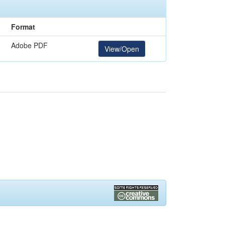
Format
Adobe PDF
View/Open