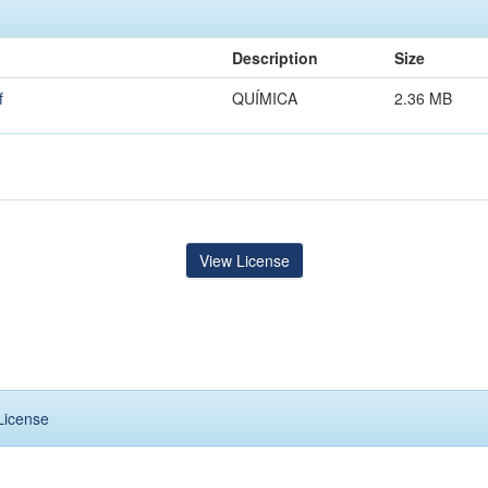
Description
Size
f
QUÍMICA
2.36 MB
View License
License