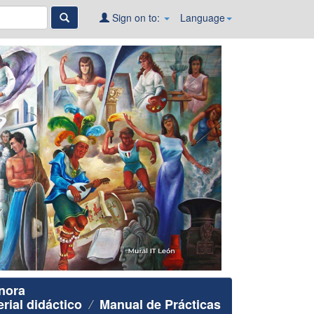
Sign on to:
Language
nora
rial didáctico
Manual de Prácticas