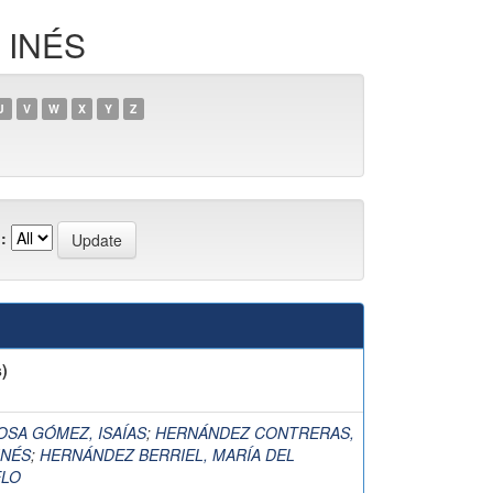
 INÉS
U
V
W
X
Y
Z
:
)
OSA GÓMEZ, ISAÍAS
;
HERNÁNDEZ CONTRERAS,
INÉS
;
HERNÁNDEZ BERRIEL, MARÍA DEL
LO