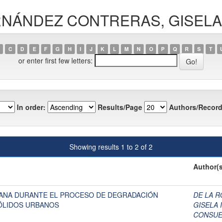
HERNÁNDEZ CONTRERAS, GISELA
C
D
E
F
G
H
I
J
K
L
M
N
O
P
Q
R
S
T
or enter first few letters:
In order:
Results/Page
Authors/Record
Showing results 1 to 2 of 2
Author(s
ANA DURANTE EL PROCESO DE DEGRADACIÓN
DE LA R
ÓLIDOS URBANOS
GISELA 
CONSUE