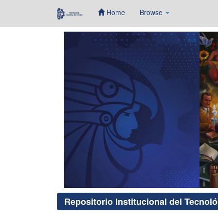
Home
Browse
Skip
navigation
Repositorio Institucional del Tecnol