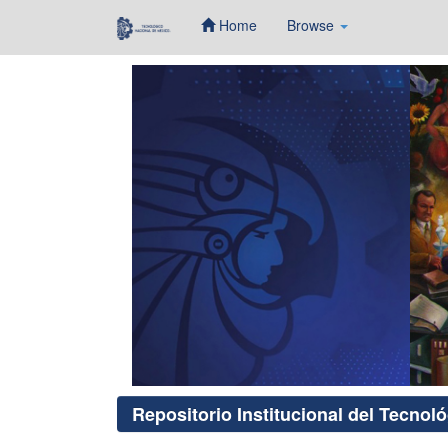
Home
Browse
Skip
navigation
Repositorio Institucional del Tecnol