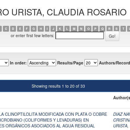
URO URISTA, CLAUDIA ROSARIO
C
D
E
F
G
H
I
J
K
L
M
N
O
P
Q
R
S
T
or enter first few letters:
In order:
Results/Page
Authors/Record
Showing results 1 to 20 of 33
Author(s
 LA CLINOPTILOLITA MODIFICADA CON PLATA O COBRE
DIAZ NA
ICROBIANO (COLIFORMES Y LEVADURAS) EN
CRISTIN
S ORGÁNICOS ASOCIADOS AL AGUA RESIDUAL
URISTA,