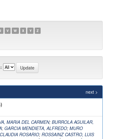
U
V
W
X
Y
Z
:
next >
)
VA, MARIA DEL CARMEN
;
BURROLA AGUILAR,
A
;
GARCIA MENDIETA, ALFREDO
;
MURO
 CLAUDIA ROSARIO
;
ROSSAINZ CASTRO, LUIS