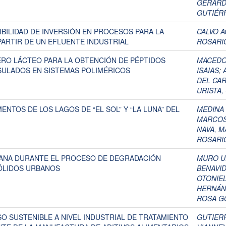
GERAR
GUTIÉR
IBILIDAD DE INVERSIÓN EN PROCESOS PARA LA
CALVO A
ARTIR DE UN EFLUENTE INDUSTRIAL
ROSARI
RO LÁCTEO PARA LA OBTENCIÓN DE PÉPTIDOS
MACEDO
SULADOS EN SISTEMAS POLIMÉRICOS
ISAIAS
;
DEL CA
URISTA,
NTOS DE LOS LAGOS DE “EL SOL” Y “LA LUNA” DEL
MEDINA 
MARCOS
NAVA, M
ROSARI
ANA DURANTE EL PROCESO DE DEGRADACIÓN
MURO UR
ÓLIDOS URBANOS
BENAVID
OTONIE
HERNÁN
ROSA GÓ
 SUSTENIBLE A NIVEL INDUSTRIAL DE TRATAMIENTO
GUTIERR