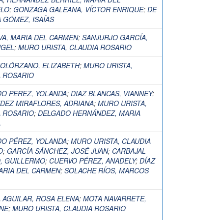
LO
;
GONZAGA GALEANA, VÍCTOR ENRIQUE
;
DE
 GÓMEZ, ISAÍAS
VA, MARIA DEL CARMEN
;
SANJURJO GARCÍA,
NGEL
;
MURO URISTA, CLAUDIA ROSARIO
SOLÓRZANO, ELIZABETH
;
MURO URISTA,
A ROSARIO
DO PEREZ, YOLANDA
;
DIAZ BLANCAS, VIANNEY
;
DEZ MIRAFLORES, ADRIANA
;
MURO URISTA,
A ROSARIO
;
DELGADO HERNÁNDEZ, MARIA
A
DO PÉREZ, YOLANDA
;
MURO URISTA, CLAUDIA
O
;
GARCÍA SÁNCHEZ, JOSÉ JUAN
;
CARBAJAL
, GUILLERMO
;
CUERVO PÉREZ, ANADELY
;
DÍAZ
ARIA DEL CARMEN
;
SOLACHE RÍOS, MARCOS
 AGUILAR, ROSA ELENA
;
MOTA NAVARRETE,
INE
;
MURO URISTA, CLAUDIA ROSARIO