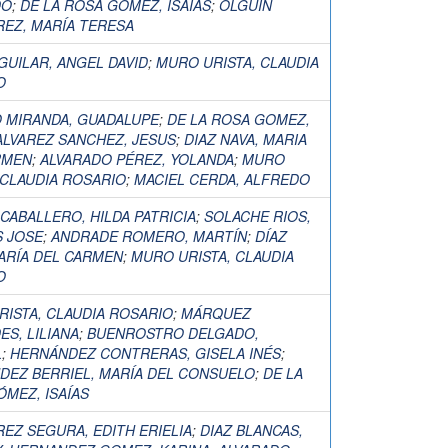
DO
;
DE LA ROSA GÓMEZ, ISAÍAS
;
OLGUÍN
REZ, MARÍA TERESA
GUILAR, ANGEL DAVID
;
MURO URISTA, CLAUDIA
O
 MIRANDA, GUADALUPE
;
DE LA ROSA GOMEZ,
ALVAREZ SANCHEZ, JESUS
;
DIAZ NAVA, MARIA
RMEN
;
ALVARADO PÉREZ, YOLANDA
;
MURO
 CLAUDIA ROSARIO
;
MACIEL CERDA, ALFREDO
CABALLERO, HILDA PATRICIA
;
SOLACHE RIOS,
 JOSE
;
ANDRADE ROMERO, MARTÍN
;
DÍAZ
ARÍA DEL CARMEN
;
MURO URISTA, CLAUDIA
O
ISTA, CLAUDIA ROSARIO
;
MÁRQUEZ
ES, LILIANA
;
BUENROSTRO DELGADO,
L
;
HERNÁNDEZ CONTRERAS, GISELA INÉS
;
DEZ BERRIEL, MARÍA DEL CONSUELO
;
DE LA
MEZ, ISAÍAS
EZ SEGURA, EDITH ERIELIA
;
DIAZ BLANCAS,