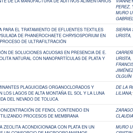
TE DE LA MANUFACTURA DE ADITIVOS ALIMENTARIOS
VIANNE
PEREZ,
MURO UR
GABRIE
 PARA EL TRATAMIENTO DE EFLUENTES TEXTILES
SIERRA
PSULADA DE PHANEROCHAETE CHRYSOSPORIUM EN
URISTA,
 PROCESO DE ULTRAFILTRACIÓN
ÓN DE SOLUCIONES ACUOSAS EN PRESENCIA DE E.
CARREÑ
EOLITA NATURAL CON NANOPARTÍCULAS DE PLATA Y
URISTA,
FRANCIS
JIMÉNEZ
OLGUÍN
MINANTES PLAGUICIDAS ORGANOCLORADOS Y
DE LA R
N LOS LAGOS DE ALTA MONTAÑA EL SOL Y LA LUNA
LILIANA
DA DEL NEVADO DE TOLUCA.
 CONCENTRACIÓN DE FENOL CONTENIDO EN
ZARAGO
UTILIZANDO PROCESOS DE MEMBRANA
CLAUDI
A ZEOLITA ACONDICIONADA CON PLATA EN UN
MURO UR
RE UN CONSORCIO DE MICROORGANISMOS
CRISTIN