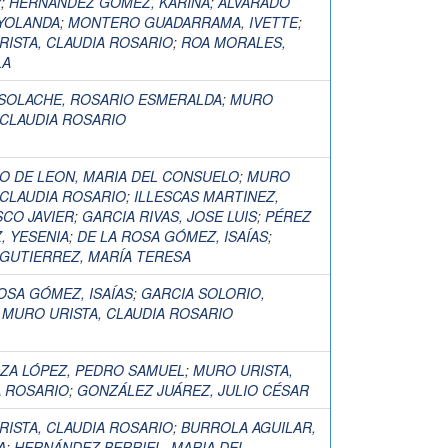
Y
;
HERNANDEZ GOMEZ, KARINA
;
ALVARADO
 YOLANDA
;
MONTERO GUADARRAMA, IVETTE
;
ISTA, CLAUDIA ROSARIO
;
ROA MORALES,
LA
 SOLACHE, ROSARIO ESMERALDA
;
MURO
 CLAUDIA ROSARIO
O DE LEON, MARIA DEL CONSUELO
;
MURO
 CLAUDIA ROSARIO
;
ILLESCAS MARTINEZ,
CO JAVIER
;
GARCIA RIVAS, JOSE LUIS
;
PÉREZ
, YESENIA
;
DE LA ROSA GÓMEZ, ISAÍAS
;
 GUTIERREZ, MARÍA TERESA
OSA GÓMEZ, ISAÍAS
;
GARCIA SOLORIO,
;
MURO URISTA, CLAUDIA ROSARIO
ZA LÓPEZ, PEDRO SAMUEL
;
MURO URISTA,
A ROSARIO
;
GONZÁLEZ JUÁREZ, JULIO CÉSAR
ISTA, CLAUDIA ROSARIO
;
BURROLA AGUILAR,
A
;
HERNÁNDEZ BERRIEL, MARIA DEL