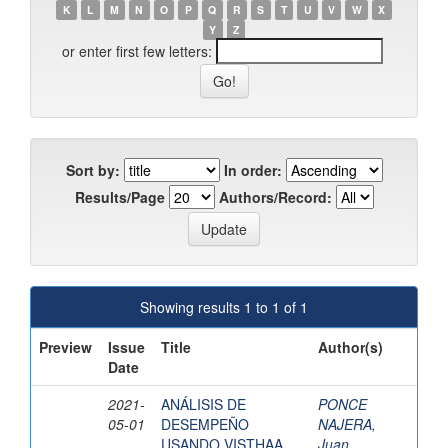
K
L
M
N
O
P
Q
R
S
T
U
V
W
X
Y
Z
or enter first few letters:
Sort by:
In order:
Results/Page
Authors/Record:
Showing results 1 to 1 of 1
Preview
Issue
Title
Author(s)
Date
2021-
ANÁLISIS DE
PONCE
05-01
DESEMPEÑO
NAJERA,
USANDO VISTHAA
Juan