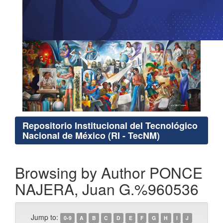
Repositorio Institucional del Tecnológico
Nacional de México (RI - TecNM)
Browsing by Author PONCE
NAJERA, Juan G.%960536
Jump to:
0-9
A
B
C
D
E
F
G
H
I
J