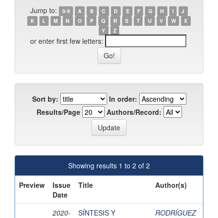
Jump to:
0-9
A
B
C
D
E
F
G
H
I
J
K
L
M
N
O
P
Q
R
S
T
U
V
W
X
Y
Z
or enter first few letters:
Sort by:
In order:
Results/Page
Authors/Record:
Showing results 1 to 2 of 2
Preview
Issue
Title
Author(s)
Date
2020-
SÍNTESIS Y
RODRÍGUEZ