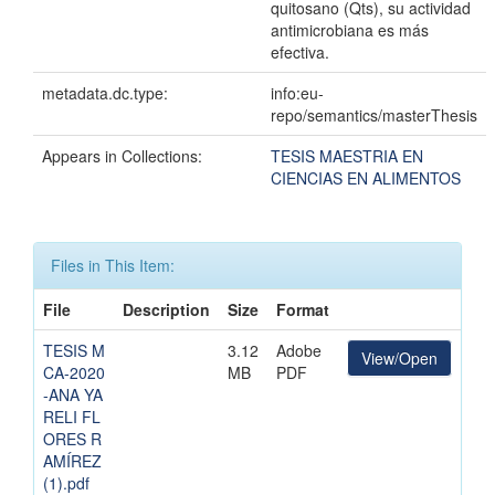
quitosano (Qts), su actividad
antimicrobiana es más
efectiva.
metadata.dc.type:
info:eu-
repo/semantics/masterThesis
Appears in Collections:
TESIS MAESTRIA EN
CIENCIAS EN ALIMENTOS
Files in This Item:
File
Description
Size
Format
TESIS M
3.12
Adobe
View/Open
CA-2020
MB
PDF
-ANA YA
RELI FL
ORES R
AMÍREZ
(1).pdf