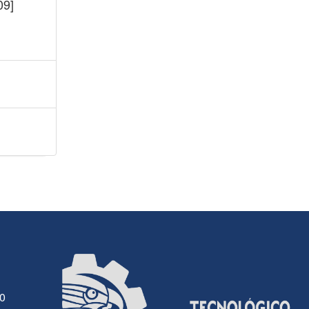
09]
30