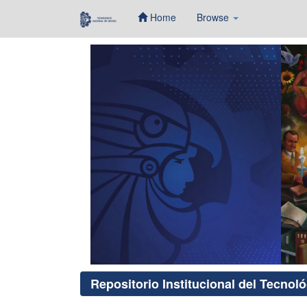
Home
Browse
Skip
navigation
Repositorio Institucional del Tecnol