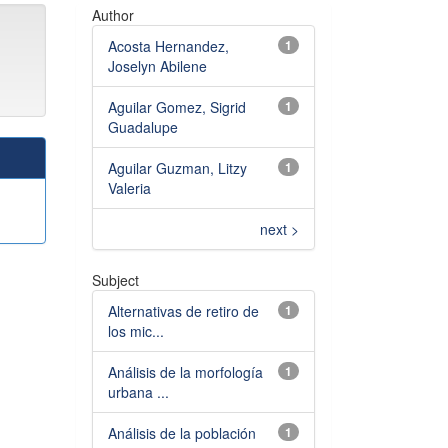
Author
Acosta Hernandez,
1
Joselyn Abilene
Aguilar Gomez, Sigrid
1
Guadalupe
Aguilar Guzman, Litzy
1
Valeria
next >
Subject
Alternativas de retiro de
1
los mic...
Análisis de la morfología
1
urbana ...
Análisis de la población
1