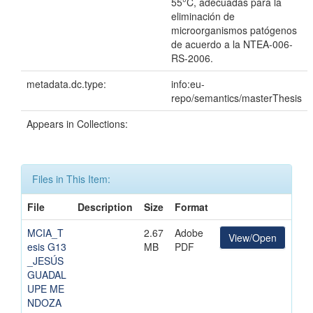
55°C, adecuadas para la
eliminación de
microorganismos patógenos
de acuerdo a la NTEA-006-
RS-2006.
metadata.dc.type:
info:eu-
repo/semantics/masterThesis
Appears in Collections:
Files in This Item:
File
Description
Size
Format
MCIA_T
2.67
Adobe
View/Open
esis G13
MB
PDF
_JESÚS
GUADAL
UPE ME
NDOZA