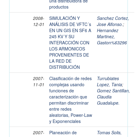
una distribuidora de
productos
2008-
SIMULACIÓN Y
Sanchez Cortez,
12-01
ANÁLISIS DE VFTC´s
Jose Alfonso.
;
EN UN GIS EN SF6 A
Hernandez
245 KV Y SU
Martinez,
INTERACCIÓN CON
Gaston%63296
LOS ARMONICOS
PROVENIENTES DE
LA RED DE
DISTRIBUCIÓN
2007-
Clasificación de redes
Turrubiates
11-01
complejas usando
Lopez, Tania
;
funciones de
Gomez Santillan,
caracterización que
Claudia
permitan discriminar
Guadalupe.
entre redes
aleatorias, Power-Law
y Exponenciales
2007-
Planeación de
Tomas Solis,