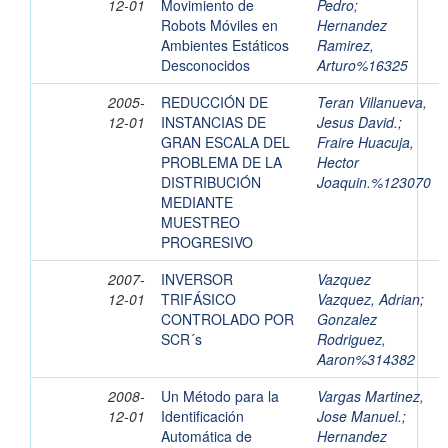
12-01
Movimiento de
Pedro
;
Robots Móviles en
Hernandez
Ambientes Estáticos
Ramirez,
Desconocidos
Arturo%16325
2005-
REDUCCIÓN DE
Teran Villanueva,
12-01
INSTANCIAS DE
Jesus David.
;
GRAN ESCALA DEL
Fraire Huacuja,
PROBLEMA DE LA
Hector
DISTRIBUCIÓN
Joaquin.%123070
MEDIANTE
MUESTREO
PROGRESIVO
2007-
INVERSOR
Vazquez
12-01
TRIFÁSICO
Vazquez, Adrian
;
CONTROLADO POR
Gonzalez
SCR´s
Rodriguez,
Aaron%314382
2008-
Un Método para la
Vargas Martinez,
12-01
Identificación
Jose Manuel.
;
Automática de
Hernandez