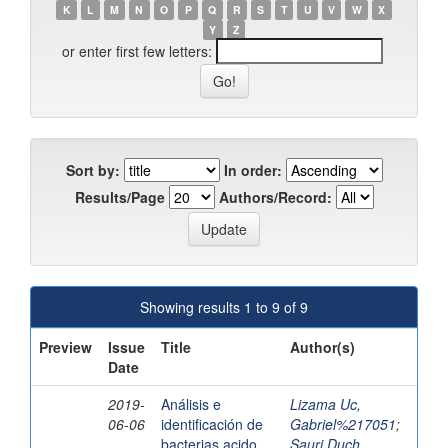
K
L
M
N
O
P
Q
R
S
T
U
V
W
X
Y
Z
or enter first few letters:
Sort by:
In order:
Results/Page
Authors/Record:
Showing results 1 to 9 of 9
Preview
Issue
Title
Author(s)
Date
2019-
Análisis e
Lizama Uc,
06-06
identificación de
Gabriel%217051
;
bacterias acido
Sauri Duch,