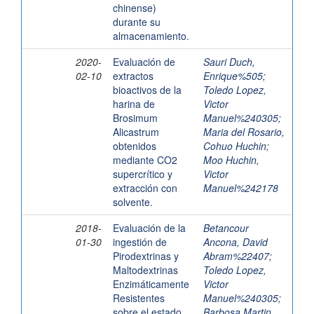
chinense)
durante su
almacenamiento.
2020-
Evaluación de
Sauri Duch,
02-10
extractos
Enrique%505
;
bioactivos de la
Toledo Lopez,
harina de
Victor
Brosimum
Manuel%240305
;
Alicastrum
Maria del Rosario,
obtenidos
Cohuo Huchin
;
mediante CO2
Moo Huchin,
supercrítico y
Victor
extracción con
Manuel%242178
solvente.
2018-
Evaluación de la
Betancour
01-30
ingestión de
Ancona, David
Pirodextrinas y
Abram%22407
;
Maltodextrinas
Toledo Lopez,
Enzimáticamente
Victor
Resistentes
Manuel%240305
;
sobre el estado
Barbosa Martin,