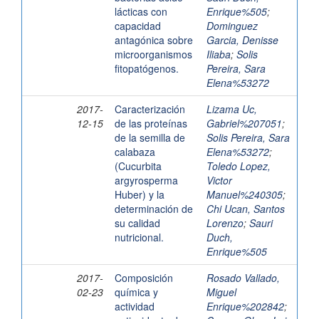
lácticas con
Enrique%505
;
capacidad
Dominguez
antagónica sobre
Garcia, Denisse
microorganismos
Iliaba
;
Solis
fitopatógenos.
Pereira, Sara
Elena%53272
2017-
Caracterización
Lizama Uc,
12-15
de las proteínas
Gabriel%207051
;
de la semilla de
Solis Pereira, Sara
calabaza
Elena%53272
;
(Cucurbita
Toledo Lopez,
argyrosperma
Victor
Huber) y la
Manuel%240305
;
determinación de
Chi Ucan, Santos
su calidad
Lorenzo
;
Sauri
nutricional.
Duch,
Enrique%505
2017-
Composición
Rosado Vallado,
02-23
química y
Miguel
actividad
Enrique%202842
;