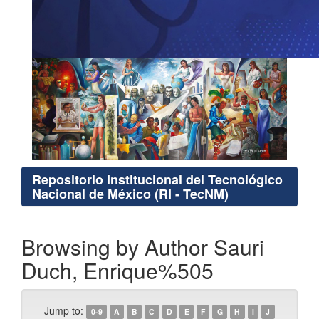
Repositorio Institucional del Tecnológico
Nacional de México (RI - TecNM)
Browsing by Author Sauri
Duch, Enrique%505
Jump to:
0-9
A
B
C
D
E
F
G
H
I
J