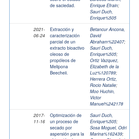
de saciedad.
Enrique Efrain
;
Sauri Duch,
Enrique%505
2021-
Extracción y
Betancur Ancona,
06-24
caracterización
David
parcial de un
Abraham%22407
;
extracto bioactivo
Sauri Duch,
oleoso de
Enrique%505
;
propóleos de
Ortiz Vazquez,
Melipona
Elizabeth de la
Beecheii.
Luz%120789
;
Herrera Ortiz,
Rocio Natalie
;
Moo Huchin,
Victor
Manuel%242178
2017-
Optimización de
Sauri Duch,
11-16
un proceso de
Enrique%505
;
secado por
Sosa Moguel, Odri
aspersión para la
Marina%162439
;