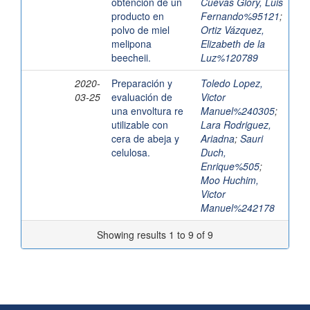
obtención de un
Cuevas Glory, Luis
producto en
Fernando%95121
;
polvo de miel
Ortiz Vázquez,
melipona
Elizabeth de la
beecheii.
Luz%120789
2020-
Preparación y
Toledo Lopez,
03-25
evaluación de
Victor
una envoltura re
Manuel%240305
;
utilizable con
Lara Rodriguez,
cera de abeja y
Ariadna
;
Sauri
celulosa.
Duch,
Enrique%505
;
Moo Huchim,
Victor
Manuel%242178
Showing results 1 to 9 of 9