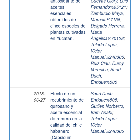
antioxidante de
Cuevas Glory, Luis
aceites
Fernando%95121
;
esenciales
Zambudio Maya,
obtenidos de
Marcela%7156
;
cinco especies de
Delgado Herrera,
plantas cultivadas
Maria
en Yucatán.
Angelica%70128
;
Toledo Lopez,
Victor
Manuel%240305
;
Ruiz Ciau, Durcy
Verenice
;
Sauri
Duch,
Enrique%505
2018-
Efecto de un
Sauri Duch,
06-27
recubrimiento de
Enrique%505
;
quitosano y
Guillen Norberto,
aceite escencial
Iram Anahi
;
de romero en la
Toledo Lopez,
calidad del chile
Victor
habanero
Manuel%240305
(Capsicum