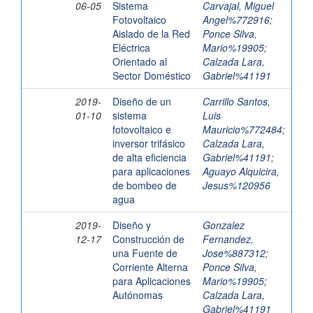
06-05
Sistema
Carvajal, Miguel
Fotovoltaico
Angel%772916
;
Aislado de la Red
Ponce Silva,
Eléctrica
Mario%19905
;
Orientado al
Calzada Lara,
Sector Doméstico
Gabriel%41191
2019-
Diseño de un
Carrillo Santos,
01-10
sistema
Luis
fotovoltaico e
Mauricio%772484
;
inversor trifásico
Calzada Lara,
de alta eficiencia
Gabriel%41191
;
para aplicaciones
Aguayo Alquicira,
de bombeo de
Jesus%120956
agua
2019-
Diseño y
Gonzalez
12-17
Construcción de
Fernandez,
una Fuente de
Jose%887312
;
Corriente Alterna
Ponce Silva,
para Aplicaciones
Mario%19905
;
Autónomas
Calzada Lara,
Gabriel%41191