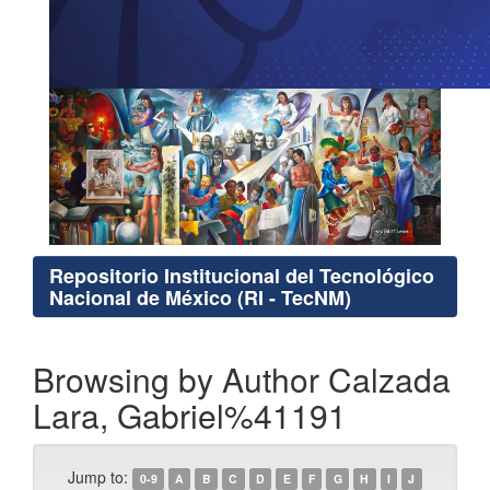
Repositorio Institucional del Tecnológico
Nacional de México (RI - TecNM)
Browsing by Author Calzada
Lara, Gabriel%41191
Jump to:
0-9
A
B
C
D
E
F
G
H
I
J