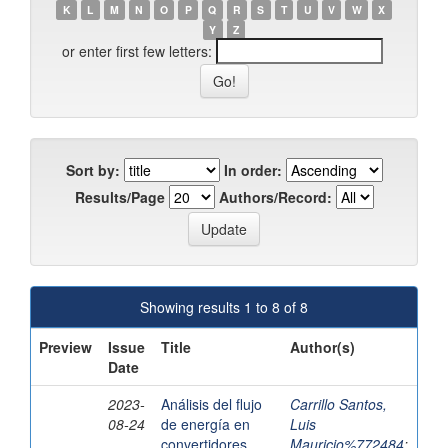
K
L
M
N
O
P
Q
R
S
T
U
V
W
X
Y
Z
or enter first few letters:
Sort by:
In order:
Results/Page
Authors/Record:
Showing results 1 to 8 of 8
Preview
Issue
Title
Author(s)
Date
2023-
Análisis del flujo
Carrillo Santos,
08-24
de energía en
Luis
convertidores
Mauricio%772484
;