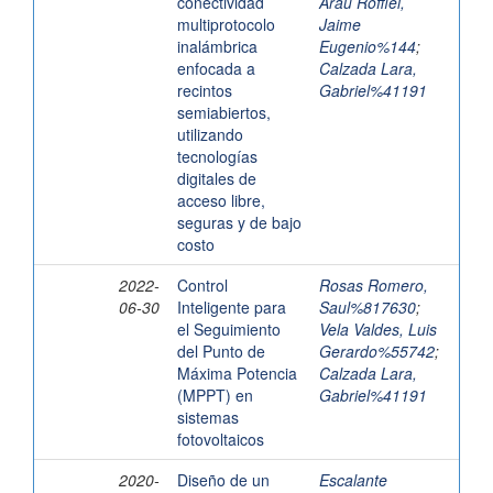
conectividad
Arau Roffiel,
multiprotocolo
Jaime
inalámbrica
Eugenio%144
;
enfocada a
Calzada Lara,
recintos
Gabriel%41191
semiabiertos,
utilizando
tecnologías
digitales de
acceso libre,
seguras y de bajo
costo
2022-
Control
Rosas Romero,
06-30
Inteligente para
Saul%817630
;
el Seguimiento
Vela Valdes, Luis
del Punto de
Gerardo%55742
;
Máxima Potencia
Calzada Lara,
(MPPT) en
Gabriel%41191
sistemas
fotovoltaicos
2020-
Diseño de un
Escalante