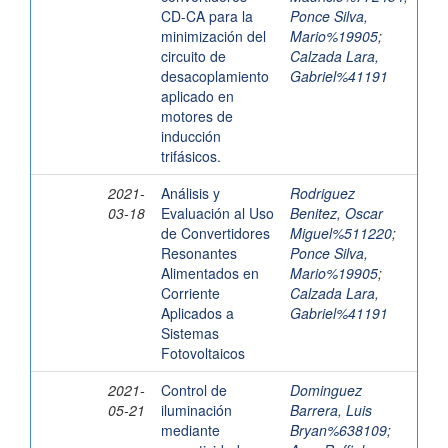
CD-CA para la
Ponce Silva,
minimización del
Mario%19905
;
circuito de
Calzada Lara,
desacoplamiento
Gabriel%41191
aplicado en
motores de
inducción
trifásicos.
2021-
Análisis y
Rodriguez
03-18
Evaluación al Uso
Benitez, Oscar
de Convertidores
Miguel%511220
;
Resonantes
Ponce Silva,
Alimentados en
Mario%19905
;
Corriente
Calzada Lara,
Aplicados a
Gabriel%41191
Sistemas
Fotovoltaicos
2021-
Control de
Dominguez
05-21
iluminación
Barrera, Luis
mediante
Bryan%638109
;