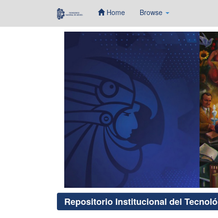
Home
Browse
Skip
navigation
Repositorio Institucional del Tecnol