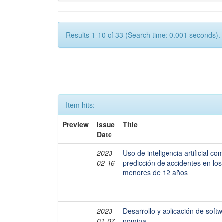
Results 1-10 of 33 (Search time: 0.001 seconds).
Item hits:
Preview
Issue
Title
Date
2023-
Uso de inteligencia artificial c
02-16
predicción de accidentes en lo
menores de 12 años
2023-
Desarrollo y aplicación de soft
01-07
nomina