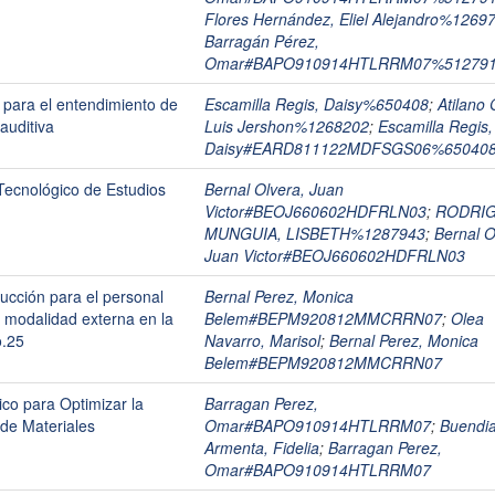
Flores Hernández, Eliel Alejandro%1269
Barragán Pérez,
Omar#BAPO910914HTLRRM07%51279
 para el entendimiento de
Escamilla Regis, Daisy%650408
;
Atilano 
auditiva
Luis Jershon%1268202
;
Escamilla Regis,
Daisy#EARD811122MDFSGS06%65040
ecnológico de Estudios
Bernal Olvera, Juan
Victor#BEOJ660602HDFRLN03
;
RODRI
MUNGUIA, LISBETH%1287943
;
Bernal O
Juan Victor#BEOJ660602HDFRLN03
ucción para el personal
Bernal Perez, Monica
 modalidad externa en la
Belem#BEPM920812MMCRRN07
;
Olea
o.25
Navarro, Marisol
;
Bernal Perez, Monica
Belem#BEPM920812MMCRRN07
co para Optimizar la
Barragan Perez,
de Materiales
Omar#BAPO910914HTLRRM07
;
Buendi
Armenta, Fidelia
;
Barragan Perez,
Omar#BAPO910914HTLRRM07