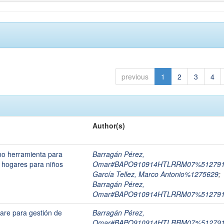
previous
1
2
3
4
Author(s)
omo herramienta para
Barragán Pérez,
s hogares para niños
Omar#BAPO910914HTLRRM07%51279
García Tellez, Marco Antonio%1275629
;
Barragán Pérez,
Omar#BAPO910914HTLRRM07%51279
ware para gestión de
Barragán Pérez,
Omar#BAPO910914HTLRRM07%51279