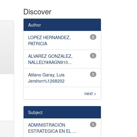
Discover
Author
LOPEZ HERNANDEZ,
2
PATRICIA
ALVAREZ GONZALEZ,
1
NALLELY#AAGN910...
Atilano Garay, Luis
1
Jershon%1268202
next >
Subject
ADMINISTRACIÓN
1
ESTRATEGICA EN EL ...