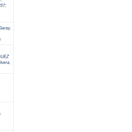
757
;
1
Garay,
8
GUEZ
lvera,
a