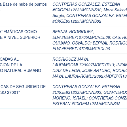
 a Base de nube de puntos
CONTRERAS GONZALEZ, ESTEBAN
o
#CXGE831223HMCNNS02
;
Meza Salced
Sergio
;
CONTRERAS GONZALEZ, ESTE
#CXGE831223HMCNNS02
ATEMÁTICAS COMO
BERNAL RODRIGUEZ,
E A NIVEL SUPERIOR
ELVA#BERE710705MMCRDL06
;
CASTR
QUIJANO, OSVALDO
;
BERNAL RODRIG
ELVA#BERE710705MMCRDL06
CADAS AL
RODRIGUEZ MAYA,
CIÓN DE LA
LAURA#ROML720627MDFDYR13
;
INFA
NO NATURAL HUMANO
DIAZ DE LEON, JOSE ARTURO
;
RODRI
MAYA, LAURA#ROML720627MDFDYR13
ICAS DE SEGURIDAD DE
CONTRERAS GONZALEZ, ESTEBAN
SO 27001”
#CXGE831223HMCNNS02
;
GUARNERO
MORENO, ISRAEL
;
CONTRERAS GONZA
ESTEBAN #CXGE831223HMCNNS02