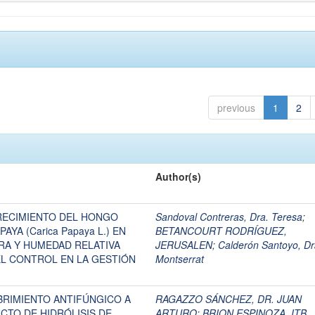
previous
1
2
Author(s)
RECIMIENTO DEL HONGO
Sandoval Contreras, Dra. Teresa
;
PAYA (Carica Papaya L.) EN
BETANCOURT RODRÍGUEZ,
RA Y HUMEDAD RELATIVA
JERUSALEN
;
Calderón Santoyo, Dr
L CONTROL EN LA GESTIÓN
Montserrat
BRIMIENTO ANTIFÚNGICO A
RAGAZZO SÁNCHEZ, DR. JUAN
CTO DE HIDRÓLISIS DE
ARTURO
;
BRION ESPINOZA, ITB.