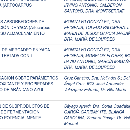
CA (ARTOCARPUS
IRVING ANTONIO
;
CALDERÓN
SANTOYO, DRA. MONTSERRAT
OS ABSORBEDORES DE
MONTALVO GONZÁLEZ, DRA.
ÓN DE YACA (Artocarpus
EFIGENIA
;
TOLEDO PALOMERA, I. 
TE SU ALMACENAMIENTO
MARIA DE JESUS
;
GARCÍA MAGAÑ
DRA. MARÍA DE LOURDES
N DE MERCADEO EN YACA
MONTALVO GONZÁLEZ, DRA.
m) TRATADA CON 1-
EFIGENIA
;
MORELOS FLORES, IB
DAVID ANTONIO
;
GARCÍA MAGAÑA
DRA. MARÍA DE LOURDES
CACIÓN SOBRE PARÁMETROS
Cruz Cansino, Dra. Nelly del S.
;
Del
IOXIDANTE Y PROPIEDADES
Ángel Cruz, IBQ. José Armando
;
GO DE ARÁNDANO AZUL
Velázquez Estrada, Dr. Rita María
ÓN DE SUBPRODUCTOS DE
Sáyago Ayerdi, Dra. Sonia Guadalu
 DE FERMENTACIÓN
GARCÍA GARIBAY, ITB. BLANCA
IO POTENCIALMENTE
CAROLINA
;
Zamora Gasga, Dr. Vict
Manuel