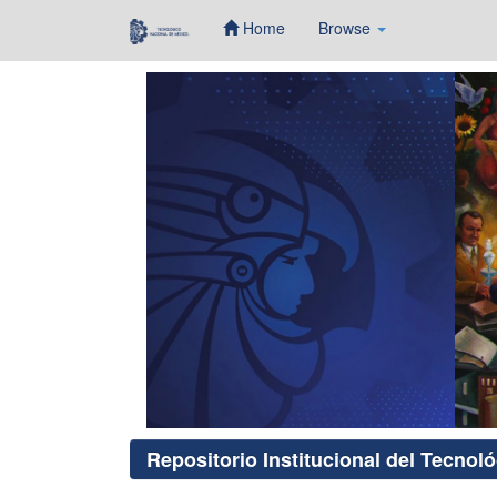
Home
Browse
Skip
navigation
Repositorio Institucional del Tecnol