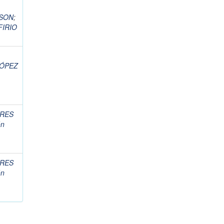
DSON
;
FIRIO
ÓPEZ
RES
ón
RES
ón