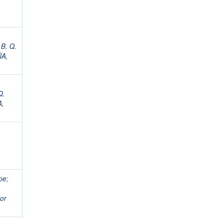
B. Q.
A,
Q.
,
pe
;
or