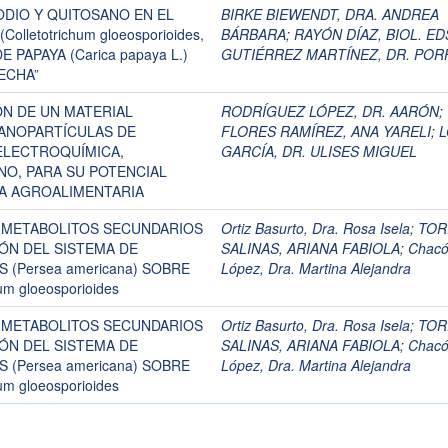
ODIO Y QUITOSANO EN EL
BIRKE BIEWENDT, DRA. ANDREA
letotrichum gloeosporioides,
BÁRBARA
;
RAYÓN DÍAZ, BIOL. E
 PAPAYA (Carica papaya L.)
GUTIÉRREZ MARTÍNEZ, DR. POR
ECHA”
ÓN DE UN MATERIAL
RODRÍGUEZ LÓPEZ, DR. AARÓN
;
ANOPARTÍCULAS DE
FLORES RAMÍREZ, ANA YARELI
;
L
ELECTROQUÍMICA,
GARCÍA, DR. ULISES MIGUEL
NO, PARA SU POTENCIAL
IA AGROALIMENTARIA
 METABOLITOS SECUNDARIOS
Ortiz Basurto, Dra. Rosa Isela
;
TOR
ÓN DEL SISTEMA DE
SALINAS, ARIANA FABIOLA
;
Chac
(Persea americana) SOBRE
López, Dra. Martina Alejandra
um gloeosporioides
 METABOLITOS SECUNDARIOS
Ortiz Basurto, Dra. Rosa Isela
;
TOR
ÓN DEL SISTEMA DE
SALINAS, ARIANA FABIOLA
;
Chac
(Persea americana) SOBRE
López, Dra. Martina Alejandra
um gloeosporioides