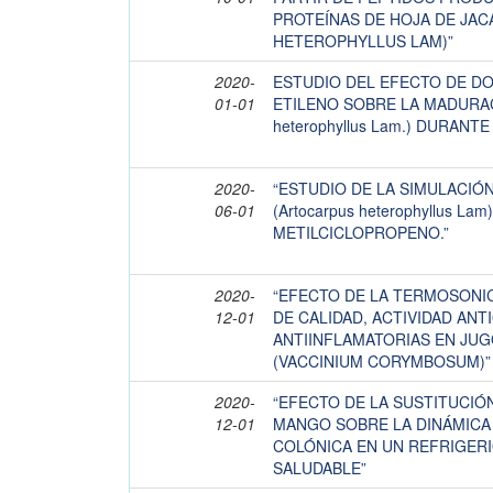
PROTEÍNAS DE HOJA DE JA
HETEROPHYLLUS LAM)”
2020-
ESTUDIO DEL EFECTO DE D
01-01
ETILENO SOBRE LA MADURACI
heterophyllus Lam.) DURAN
2020-
“ESTUDIO DE LA SIMULACIÓ
06-01
(Artocarpus heterophyllus La
METILCICLOPROPENO.”
2020-
“EFECTO DE LA TERMOSONI
12-01
DE CALIDAD, ACTIVIDAD ANT
ANTIINFLAMATORIAS EN JU
(VACCINIUM CORYMBOSUM)”
2020-
“EFECTO DE LA SUSTITUCI
12-01
MANGO SOBRE LA DINÁMICA
COLÓNICA EN UN REFRIGER
SALUDABLE”