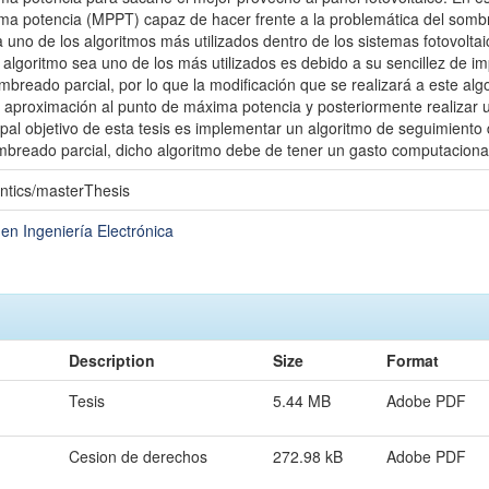
ma potencia (MPPT) capaz de hacer frente a la problemática del sombre
 uno de los algoritmos más utilizados dentro de los sistemas fotovolta
algoritmo sea uno de los más utilizados es debido a su sencillez de i
breado parcial, por lo que la modificación que se realizará a este alg
a aproximación al punto de máxima potencia y posteriormente realizar
cipal objetivo de esta tesis es implementar un algoritmo de seguimien
ombreado parcial, dicho algoritmo debe de tener un gasto computacional
ntics/masterThesis
en Ingeniería Electrónica
Description
Size
Format
Tesis
5.44 MB
Adobe PDF
Cesion de derechos
272.98 kB
Adobe PDF