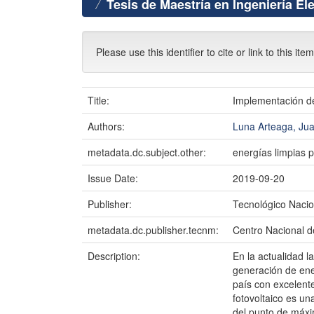
Tesis de Maestría en Ingeniería El
Please use this identifier to cite or link to this ite
Title:
Implementación de
Authors:
Luna Arteaga, Ju
metadata.dc.subject.other:
energías limpias p
Issue Date:
2019-09-20
Publisher:
Tecnológico Nacio
metadata.dc.publisher.tecnm:
Centro Nacional d
Description:
En la actualidad l
generación de ener
país con excelent
fotovoltaico es u
del punto de máxim