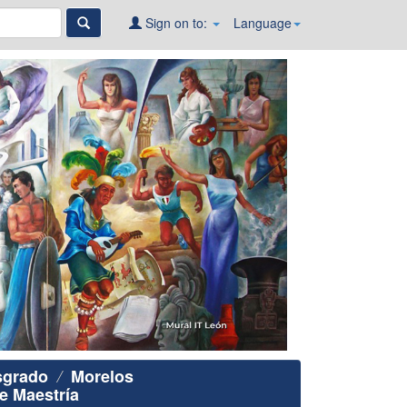
Sign on to:
Language
sgrado
Morelos
e Maestría