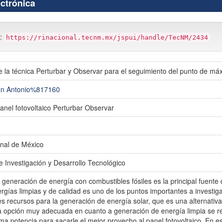
ectrónica
m:
https://rinacional.tecnm.mx/jspui/handle/TecNM/2434
 la técnica Perturbar y Observar para el seguimiento del punto de má
an Antonio%817160
anel fotovoltaico Perturbar Observar
nal de México
e Investigación y Desarrollo Tecnológico
a generación de energía con combustibles fósiles es la principal fuente
gías limpias y de calidad es uno de los puntos importantes a investig
es recursos para la generación de energía solar, que es una alternati
na opción muy adecuada en cuanto a generación de energía limpia se re
a potencia para sacarle el mejor provecho al panel fotovoltaico. En e