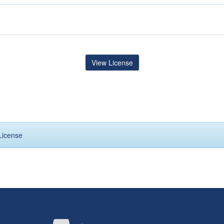
View License
License