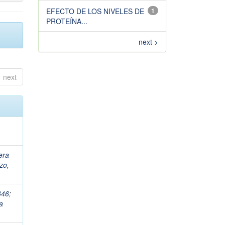
EFECTO DE LOS NIVELES DE
1
PROTEÍNA...
next >
next
era
zo,
646
;
la