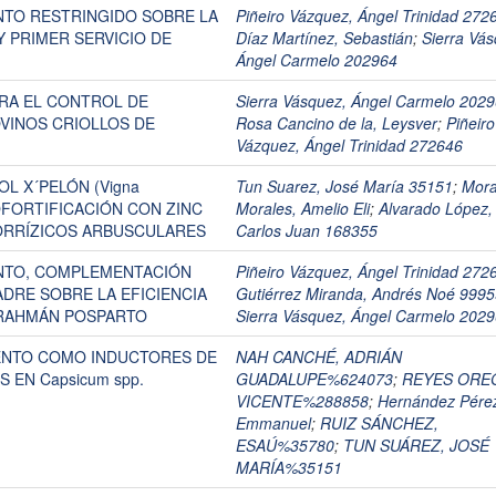
TO RESTRINGIDO SOBRE LA
Piñeiro Vázquez, Ángel Trinidad 272
Y PRIMER SERVICIO DE
Díaz Martínez, Sebastián
;
Sierra Vás
Ángel Carmelo 202964
RA EL CONTROL DE
Sierra Vásquez, Ángel Carmelo 202
BOVINOS CRIOLLOS DE
Rosa Cancino de la, Leysver
;
Piñeiro
Vázquez, Ángel Trinidad 272646
L X´PELÓN (Vigna
Tun Suarez, José María 35151
;
Mora
 BIOFORTIFICACIÓN CON ZINC
Morales, Amelio Eli
;
Alvarado López,
ORRÍZICOS ARBUSCULARES
Carlos Juan 168355
NTO, COMPLEMENTACIÓN
Piñeiro Vázquez, Ángel Trinidad 272
ADRE SOBRE LA EFICIENCIA
Gutiérrez Miranda, Andrés Noé 999
BRAHMÁN POSPARTO
Sierra Vásquez, Ángel Carmelo 202
ENTO COMO INDUCTORES DE
NAH CANCHÉ, ADRIÁN
 EN Capsicum spp.
GUADALUPE%624073
;
REYES ORE
VICENTE%288858
;
Hernández Pére
Emmanuel
;
RUIZ SÁNCHEZ,
ESAÚ%35780
;
TUN SUÁREZ, JOSÉ
MARÍA%35151