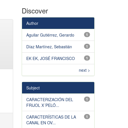
Discover
Author
Aguilar Gutiérrez, Gerardo
1
Díaz Martínez, Sebastián
1
EK EK, JOSÉ FRANCISCO
1
next >
Subject
CARACTERIZACIÓN DEL
1
FRIJOL X´PELÓ...
CARACTERÍSTICAS DE LA
1
CANAL EN OV...