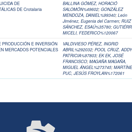
UICIDA DE
BALLINA GÓMEZ, HORACIÓ
LICAS DE Crotalaria
SALOMÓN%49602
;
GONZÁLEZ
MENDOZA, DANIEL%99340
;
León
Jiménez, Eugenia del Carmen
;
RUIZ
SÁNCHEZ, ESAÚ%35780
;
GUTIÉRR
MICELI, FEDERICO%120067
 PRODUCCIÓN E INVERSIÓN
VALDIVIESO PÉREZ, INGRID
EN MERCADOS POTENCIALES
ABRIL%292032
;
POOL CRUZ, ADDY
PATRICIA%97803
;
EK EK, JOSÉ
FRANCISCO
;
MAGAÑA MAGAÑA,
MIGUEL ÁNGEL%273745
;
MARTÍN
PUC, JESÚS FROYLAN%172061