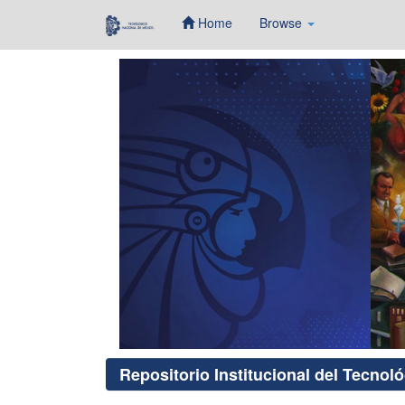
Home
Browse
Skip
navigation
Repositorio Institucional del Tecnol