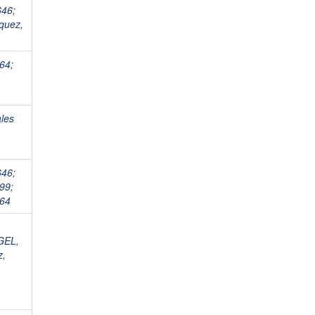
646
;
quez,
964
;
les
646
;
599
;
964
GEL,
z,