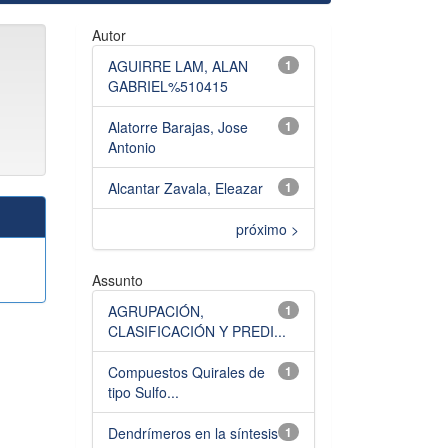
Autor
AGUIRRE LAM, ALAN
1
GABRIEL%510415
Alatorre Barajas, Jose
1
Antonio
Alcantar Zavala, Eleazar
1
próximo >
Assunto
AGRUPACIÓN,
1
CLASIFICACIÓN Y PREDI...
Compuestos Quirales de
1
tipo Sulfo...
Dendrímeros en la síntesis
1