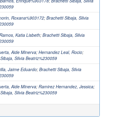
 Barrios, Enrique%903178
;
Brachetti Sibaja, Silvia
%230059
norin, Roxana%903172
;
Brachetti Sibaja, Silvia
%230059
Ramos, Katia Lisbeth
;
Brachetti Sibaja, Silvia
%230059
uerta, Aide Minerva
;
Hernandez Leal, Rocio
;
 Sibaja, Silvia Beatriz%230059
illa, Jaime Eduardo
;
Brachetti Sibaja, Silvia
%230059
uerta, Aide Minerva
;
Ramirez Hernandez, Jessica
;
 Sibaja, Silvia Beatriz%230059