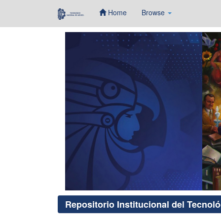
Home
Browse
Skip
navigation
Repositorio Institucional del Tecnol