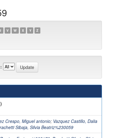
59
U
V
W
X
Y
Z
:
)
z Crespo, Miguel antonio
;
Vazquez Castillo, Dalia
rachetti Sibaja, Silvia Beatriz%230059