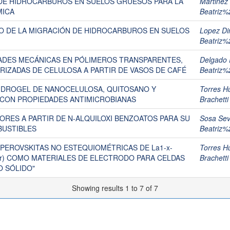
 DE HIDROCARBUROS EN SUELOS GRUESOS PARA LA
Martinez
MICA
Beatriz
 DE LA MIGRACIÓN DE HIDROCARBUROS EN SUELOS
Lopez Di
Beatriz
ADES MECÁNICAS EN PÓLIMEROS TRANSPARENTES,
Delgado 
IZADAS DE CELULOSA A PARTIR DE VASOS DE CAFÉ
Beatriz
HIDROGEL DE NANOCELULOSA, QUITOSANO Y
Torres H
 CON PROPIEDADES ANTIMICROBIANAS
Brachetti
RES A PARTIR DE N-ALQUILOXI BENZOATOS PARA SU
Sosa Sev
BUSTIBLES
Beatriz
 PEROVSKITAS NO ESTEQUIOMÉTRICAS DE La1-x-
Torres H
 Pr) COMO MATERIALES DE ELECTRODO PARA CELDAS
Brachetti
O SÓLIDO"
Showing results 1 to 7 of 7