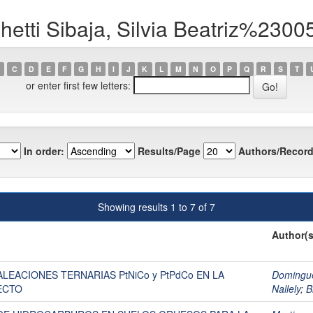
hetti Sibaja, Silvia Beatriz%2300
C
D
E
F
G
H
I
J
K
L
M
N
O
P
Q
R
S
T
or enter first few letters:
In order:
Results/Page
Authors/Record
Showing results 1 to 7 of 7
Author(s
LEACIONES TERNARIAS PtNiCo y PtPdCo EN LA
Domingue
ECTO
Nallely
;
B