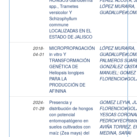
HONGOS Ganoderma
PÉREZ ACOSTA, 
spp., Trametes
LÓPEZ MURAIRA,
versicolor Y
GUADALUPE#LOM
Schizophyllum
commune
LOCALIZADAS EN EL
ESTADO DE JALISCO
2018-
MICROPROPAGACIÓN
LÓPEZ MURAIRA,
04-01
in vitro Y
GUADALUPE#LOM
TRANSFORMACIÓN
PALMEROS SUARE
GENÉTICA DE
GONZÁLEZ CASTA
Heliopsis longipes
MANUEL
;
GOMEZ 
PARA LA
FLORENCIO#GOL
PRODUCCIÓN DE
AFININA
2024-
Presencia y
GOMEZ LEYVA, J
01-29
distribución de hongos
FLORENCIO#GOL
con potencial
YESCAS CORONA
entomopatógeno en
PEDRO#YECP680
suelos cultivados con
AVIÑA TORREZ, E
maíz (Zea mays) del
MEDINA, SARAI