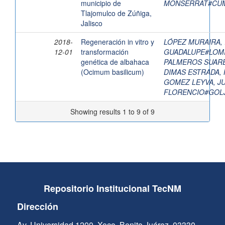
municipio de
MONSERRAT#CUM
Tlajomulco de Zúñiga,
Jalisco
2018-
Regeneración in vitro y
LÓPEZ MURAIRA,
12-01
transformación
GUADALUPE#LOM
genética de albahaca
PALMEROS SUARE
(Ocimum basilicum)
DIMAS ESTRADA, 
GOMEZ LEYVA, J
FLORENCIO#GOL
Showing results 1 to 9 of 9
Repositorio Institucional TecNM
Dirección
Av. Universidad 1200, Xoco, Benito Juárez, 03330