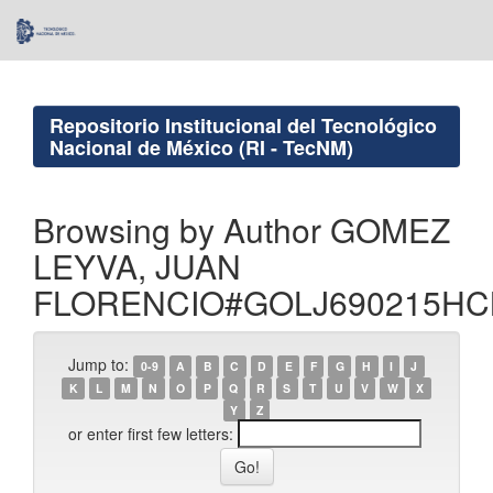
Skip
navigation
Repositorio Institucional del Tecnológico
Nacional de México (RI - TecNM)
Browsing by Author GOMEZ
LEYVA, JUAN
FLORENCIO#GOLJ690215H
Jump to:
0-9
A
B
C
D
E
F
G
H
I
J
K
L
M
N
O
P
Q
R
S
T
U
V
W
X
Y
Z
or enter first few letters: