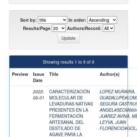
Sort by:
In order:
Results/Page
Authors/Record:
Showing results 1 to 9 of 9
Preview
Issue
Title
Author(s)
Date
2022-
CARACTERIZACIÓN
LOPEZ MURAIRA,
06-01
MOLECULAR DE
GUADALUPE#LOM
LEVADURAS NATIVAS
SEGURA CASTRUI
PRESENTES EN LA
ANGEL#SECM660
FERMENTACIÓN
JUAREZ AVINA, M
ARTESANAL DEL
LEYVA, JUAN
DESTILADO DE
FLORENCIO#GOL
AGAVE PARA LA