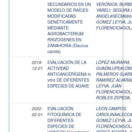
SECUNDARIOS EN UN
VERÓNICA
;
BURBO
MODELO DE RAÍCES
YARELI
;
SEGURA 
MODIFICADAS
ANGEL#SECM660
GENÉTICAMENTE
GOMEZ LEYVA, J
MEDIANTE
FLORENCIO#GOL
AGROBACTERIUM
RHIZOGENES EN
ZANAHORIA (Daucus
carota)
2018-
EVALUACIÓN DE LA
LÓPEZ MURAIRA,
12-01
ACTIVIDAD
GUADALUPE#LOM
ANTICANCERÍGENA in
PALMEROS SUARE
vitro DE DIFERENTES
RAMIREZ ALVARAD
ESPECIES DE AGAVE
LEYVA, JUAN
FLORENCIO#GOL
ROBLES ZEPEDA,
2022-
EVALUACIÓN
LEON CAMPOS,
02-01
FITOQUÍMICA DE
CAROLINA#LECC
DIFERENTES
GOMEZ LEYVA, J
ESPECIES DE
FLORENCIO#GOL