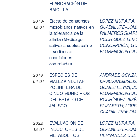
ELABORACIÓN DE
RAICILLA
2019-
Efecto de consorcios
LÓPEZ MURAIRA,
12-01
microbianos nativos en
GUADALUPE#LOM
la tolerancia de la
PALMEROS SUARE
alfalfa (Medicago
RODRÍGUEZ LEMU
sativa) a suelos salino
CONCEPCIÓN
;
GO
– sódicos en
FLORENCIO#GOL
condiciones
controladas
2018-
ESPECIES DE
ANDRADE GONZA
04-01
MALEZA NÉCTAR
ISAAC#AAGI6503
POLINÍFERA DE
GOMEZ LEYVA, J
CINCO MUNICIPIOS
FLORENCIO#GOL
DEL ESTADO DE
RODRÍGUEZ JIMÉ
JALISCO
ELIZABETH
;
LOPE
GUADALUPE#LOM
2022-
EVALUACIÓN DE
LÓPEZ MURAIRA,
12-01
INDUCTORES DE
GUADALUPE#LOM
METABOLITOS
HERNÁNDEZ CUEV