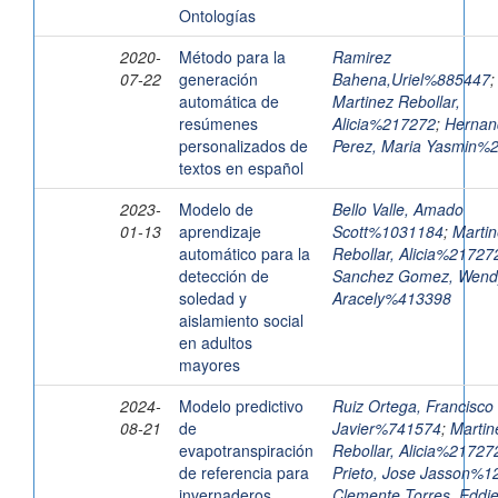
Ontologías
2020-
Método para la
Ramirez
07-22
generación
Bahena,Uriel%885447
;
automática de
Martinez Rebollar,
resúmenes
Alicia%217272
;
Hernan
personalizados de
Perez, Maria Yasmin%
textos en español
2023-
Modelo de
Bello Valle, Amado
01-13
aprendizaje
Scott%1031184
;
Marti
automático para la
Rebollar, Alicia%21727
detección de
Sanchez Gomez, Wend
soledad y
Aracely%413398
aislamiento social
en adultos
mayores
2024-
Modelo predictivo
Ruiz Ortega, Francisco
08-21
de
Javier%741574
;
Martin
evapotranspiración
Rebollar, Alicia%21727
de referencia para
Prieto, Jose Jasson%1
invernaderos
Clemente Torres, Eddi