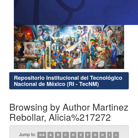
Repositorio Institucional del Tecnológico
Nacional de México (RI - TecNM)
Browsing by Author Martinez
Rebollar, Alicia%217272
Jump to:
0-9
A
B
C
D
E
F
G
H
I
J