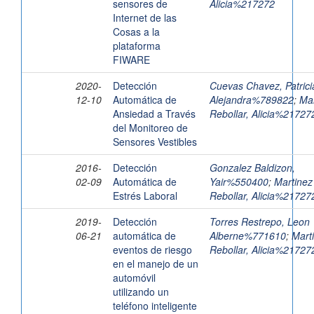
sensores de
Alicia%217272
Internet de las
Cosas a la
plataforma
FIWARE
2020-
Detección
Cuevas Chavez, Patrici
12-10
Automática de
Alejandra%789822
;
Mar
Ansiedad a Través
Rebollar, Alicia%21727
del Monitoreo de
Sensores Vestibles
2016-
Detección
Gonzalez Baldizon,
02-09
Automática de
Yair%550400
;
Martinez
Estrés Laboral
Rebollar, Alicia%21727
2019-
Detección
Torres Restrepo, Leon
06-21
automática de
Alberne%771610
;
Mart
eventos de riesgo
Rebollar, Alicia%21727
en el manejo de un
automóvil
utilizando un
teléfono inteligente