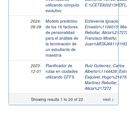
utilizando cómputo
E.%CETE820213HDFL
evolutivo
2024-
Modelo predictivo
Echeverria Ignacio,
09-09
de los 16 factores
Ernesto%1106015
;
Mar
de personalidad
Rebollar, Alicia%21727
para el análisis de
Francisco Mosiño,
la terminación de
Juan%MOXJ681121H
un estudiante de
maestría
2023-
Planificador de
Ruiz Gutierrez, Carlos
12-01
rutas en ciudades
Alberto%1144428
;
Estr
utilizando GTFS
Esquivel, Hugo%21675
Martinez Rebollar,
Alicia%217272
Showing results 1 to 20 of 22
next >