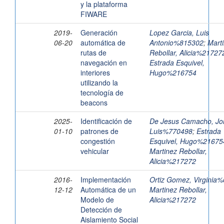
y la plataforma
FIWARE
2019-
Generación
Lopez Garcia, Luis
06-20
automática de
Antonio%815302
;
Mart
rutas de
Rebollar, Alicia%21727
navegación en
Estrada Esquivel,
interiores
Hugo%216754
utilizando la
tecnología de
beacons
2025-
Identificación de
De Jesus Camacho, Jo
01-10
patrones de
Luis%770498
;
Estrada
congestión
Esquivel, Hugo%21675
vehicular
Martinez Rebollar,
Alicia%217272
2016-
Implementación
Ortiz Gomez, Virginia
12-12
Automática de un
Martinez Rebollar,
Modelo de
Alicia%217272
Detección de
Aislamiento Social