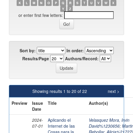
K
L
M
N
O
P
Q
R
S
T
U
V
W
X
Y
Z
or enter first few letters:
Sort by:
In order:
Results/Page
Authors/Record:
Showing results 1 to 20 of 22
next >
Preview
Issue
Title
Author(s)
Date
2024-
Aplicando el
Velasquez Mora, Irvin
07-01
Internet de las
David%1230656
;
Marti
Cosas para la
Rebollar, Alicia%21727