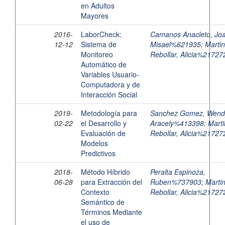
en Adultos
Mayores
2016-
LaborCheck:
Camanos Anacleto, Jo
12-12
Sistema de
Misael%621935
;
Marti
Monitoreo
Rebollar, Alicia%21727
Automático de
Variables Usuario-
Computadora y de
Interacción Social
2019-
Metodología para
Sanchez Gomez, Wend
02-22
el Desarrollo y
Aracely%413398
;
Mart
Evaluación de
Rebollar, Alicia%21727
Modelos
Predictivos
2018-
Método Híbrido
Peralta Espinoza,
06-28
para Extracción del
Ruben%737903
;
Marti
Contexto
Rebollar, Alicia%21727
Semántico de
Términos Mediante
el uso de