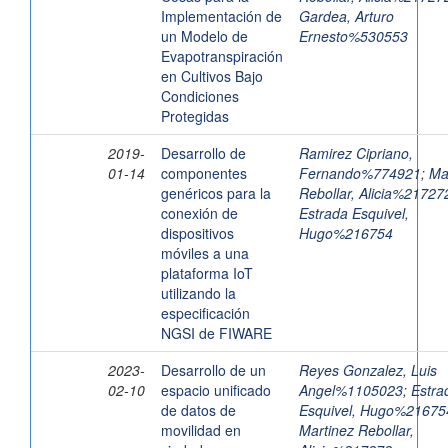
Implementación de
Gardea, Arturo
un Modelo de
Ernesto%530553
Evapotranspiración
en Cultivos Bajo
Condiciones
Protegidas
2019-
Desarrollo de
Ramirez Cipriano,
01-14
componentes
Fernando%774921
;
Ma
genéricos para la
Rebollar, Alicia%21727
conexión de
Estrada Esquivel,
dispositivos
Hugo%216754
móviles a una
plataforma IoT
utilizando la
especificación
NGSI de FIWARE
2023-
Desarrollo de un
Reyes Gonzalez, Luis
02-10
espacio unificado
Angel%1105023
;
Estra
de datos de
Esquivel, Hugo%21675
movilidad en
Martinez Rebollar,