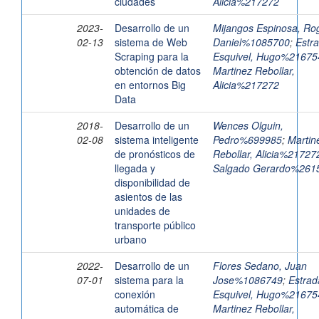
ciudades
Alicia%217272
2023-
Desarrollo de un
Mijangos Espinosa, Rog
02-13
sistema de Web
Daniel%1085700
;
Estr
Scraping para la
Esquivel, Hugo%21675
obtención de datos
Martinez Rebollar,
en entornos Big
Alicia%217272
Data
2018-
Desarrollo de un
Wences Olguin,
02-08
sistema inteligente
Pedro%699985
;
Martin
de pronósticos de
Rebollar, Alicia%21727
llegada y
Salgado Gerardo%261
disponibilidad de
asientos de las
unidades de
transporte público
urbano
2022-
Desarrollo de un
Flores Sedano, Juan
07-01
sistema para la
Jose%1086749
;
Estrad
conexión
Esquivel, Hugo%21675
automática de
Martinez Rebollar,