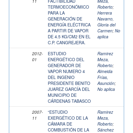
11
FACTIBILIDAD
Meza,
TERMOECONÓMICO
Roberto
;
PARA LA
Herrera
GENERACIÓN DE
Navarro,
ENERGÍA ELÉCTRICA
Gloria del
A PARTIR DE VAPOR
Carmen
;
No
DE 4.5 KG/CM2 EN EL
aplica
C.P. CANGREJERA.
2012-
ESTUDIO
Ramirez
01
ENERGÉTICO DEL
Meza,
GENERADOR DE
Roberto
;
VAPOR NUMERO 4
Almeida
DEL INGENIO
Frías,
PRESIDENTE BENITO
Asunción
;
JUAREZ GARCÍA DEL
No aplica
MUNICIPIO DE
CÁRDENAS TABASCO
2007-
“ESTUDIO
Ramirez
11
EXERGÉTICO DE LA
Meza,
CÁMARA DE
Roberto
;
COMBUSTIÓN DE LA
Sánchez