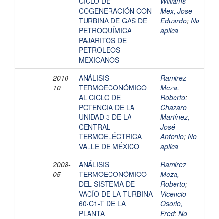
CICLO DE
Williams
COGENERACIÓN CON
Mex, Jose
TURBINA DE GAS DE
Eduardo
;
No
PETROQUÍMICA
aplica
PAJARITOS DE
PETROLEOS
MEXICANOS
2010-
ANÁLISIS
Ramirez
10
TERMOECONÓMICO
Meza,
AL CICLO DE
Roberto
;
POTENCIA DE LA
Chazaro
UNIDAD 3 DE LA
Martínez,
CENTRAL
José
TERMOELÉCTRICA
Antonio
;
No
VALLE DE MÉXICO
aplica
2008-
ANÁLISIS
Ramirez
05
TERMOECONÓMICO
Meza,
DEL SISTEMA DE
Roberto
;
VACÍO DE LA TURBINA
Vicencio
60-C1-T DE LA
Osorio,
PLANTA
Fred
;
No