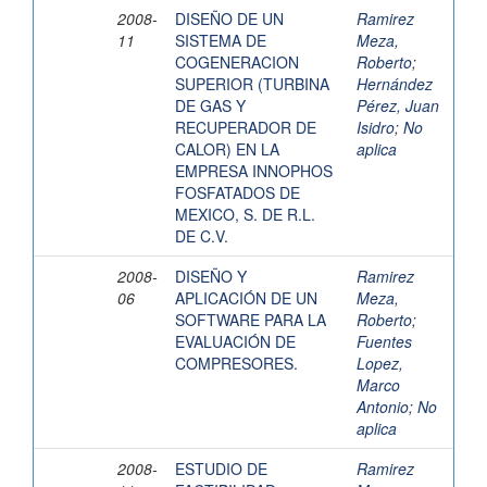
2008-
DISEÑO DE UN
Ramirez
11
SISTEMA DE
Meza,
COGENERACION
Roberto
;
SUPERIOR (TURBINA
Hernández
DE GAS Y
Pérez, Juan
RECUPERADOR DE
Isidro
;
No
CALOR) EN LA
aplica
EMPRESA INNOPHOS
FOSFATADOS DE
MEXICO, S. DE R.L.
DE C.V.
2008-
DISEÑO Y
Ramirez
06
APLICACIÓN DE UN
Meza,
SOFTWARE PARA LA
Roberto
;
EVALUACIÓN DE
Fuentes
COMPRESORES.
Lopez,
Marco
Antonio
;
No
aplica
2008-
ESTUDIO DE
Ramirez