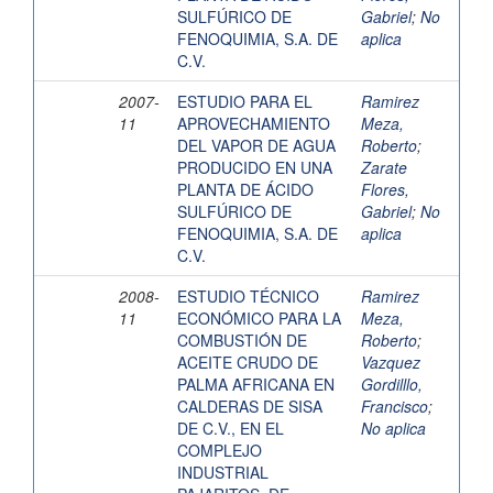
SULFÚRICO DE
Gabriel
;
No
FENOQUIMIA, S.A. DE
aplica
C.V.
2007-
ESTUDIO PARA EL
Ramirez
11
APROVECHAMIENTO
Meza,
DEL VAPOR DE AGUA
Roberto
;
PRODUCIDO EN UNA
Zarate
PLANTA DE ÁCIDO
Flores,
SULFÚRICO DE
Gabriel
;
No
FENOQUIMIA, S.A. DE
aplica
C.V.
2008-
ESTUDIO TÉCNICO
Ramirez
11
ECONÓMICO PARA LA
Meza,
COMBUSTIÓN DE
Roberto
;
ACEITE CRUDO DE
Vazquez
PALMA AFRICANA EN
Gordilllo,
CALDERAS DE SISA
Francisco
;
DE C.V., EN EL
No aplica
COMPLEJO
INDUSTRIAL