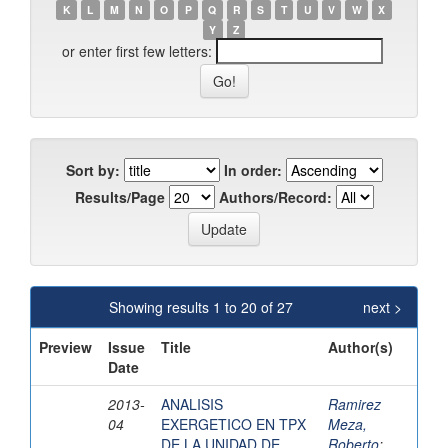
K
L
M
N
O
P
Q
R
S
T
U
V
W
X
Y
Z
or enter first few letters:
Sort by:
In order:
Results/Page
Authors/Record:
Showing results 1 to 20 of 27
next >
Preview
Issue
Title
Author(s)
Date
2013-
ANALISIS
Ramirez
04
EXERGETICO EN TPX
Meza,
DE LA UNIDAD DE
Roberto
;