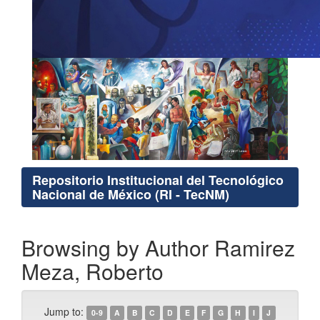
Repositorio Institucional del Tecnológico
Nacional de México (RI - TecNM)
Browsing by Author Ramirez
Meza, Roberto
Jump to:
0-9
A
B
C
D
E
F
G
H
I
J