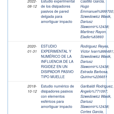
2022-
Estudio experimental
Castillo Garcia,
08-12
de los disipadores
Hugo
pasivos de pared
Emmanuel%999700
;
delgada para
Szwedowicz Wasik,
amortiguar impacto
Dariusz
Slawomir%12438
;
Martinez Rayon,
Eladio%83893
2020-
ESTUDIO
Rodriguez Reyes,
01-31
EXPERIMENTAL Y
Víctor Ivan%886481
;
NUMÉRICO DE LA
Szwedowicz Wasik,
INFLUENCIA DE LA
Dariusz
RIGIDEZ EN UN
Slawomir%12438
;
DISIPADOR PASIVO
Estrada Barbosa,
TIPO MUELLE
Quirino%226651
2018-
Estudio numérico de
Garibaldi Rodriguez,
10-12
disipadores pasivos
Angelo%771097
;
con elementos
Szwedowicz Wasik,
esféricos para
Dariusz
amortiguar impacto
Slawomir%12438
;
Cortes Garcia,