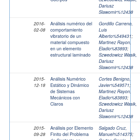
Dariusz
Slawomir%12438
2016-
Análisis numérico del
Gordillo Carreno,
02-08
comportamiento
Luis
vibratorio de un
Alberto%549431
;
material compuesto
Martinez Rayon,
en un elemento
Eladio%83893
;
estructural laminado
Szwedowicz Wasik,
Dariusz
Slawomir%12438
2015-
Análisis Numérico
Cortes Benigno,
12-18
Estático y Dinámico
Javier%549571
;
de Sistemas
Martinez Rayon,
Mecánicos con
Eladio%83893
;
Claros
Szwedowicz Wasik,
Dariusz
Slawomir%12438
2015-
Análisis por Elemento
Salgado Cruz,
09-28
Finito del Problema
Manuel%514375
;