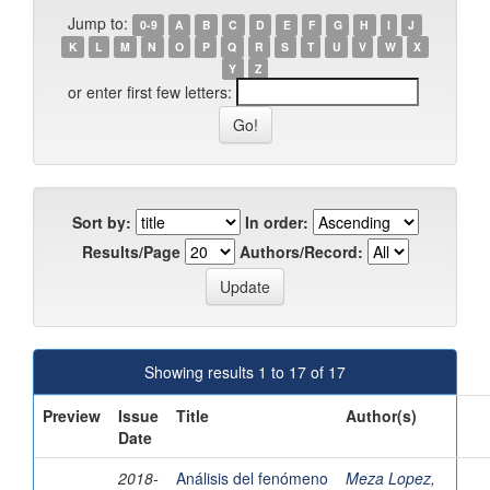
Jump to:
0-9
A
B
C
D
E
F
G
H
I
J
K
L
M
N
O
P
Q
R
S
T
U
V
W
X
Y
Z
or enter first few letters:
Sort by:
In order:
Results/Page
Authors/Record:
Showing results 1 to 17 of 17
Preview
Issue
Title
Author(s)
Date
2018-
Análisis del fenómeno
Meza Lopez,