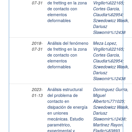
07-31
de fretting en la zona
Virgilio%622165
;
de contacto con
Cortes Garcia,
elementos
Claudia%62954
;
deformables
Szwedowicz Wasik,
Dariusz
Slawomir%12438
2018-
Análisis del fenómeno
Meza Lopez,
07-31
de fretting en la zona
Virgilio%622165
;
de contacto con
Cortes Garcia,
elementos
Claudia%62954
;
deformables
Szwedowicz Wasik,
Dariusz
Slawomir%12438
2023-
Análisis estructural
Dominguez Gurria,
01-13
del problema de
Miguel
contacto en
Alberto%771025
;
disipación de energía
Szwedowicz Wasik,
en uniones
Dariusz
mecánicas. Estudio
Slawomir%12438
;
paramétrico,
Martinez Rayon,
experimental y
Eladio%83893