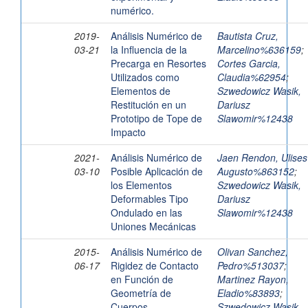
numérico.
2019-
Análisis Numérico de
Bautista Cruz,
03-21
la Influencia de la
Marcelino%636159
;
Precarga en Resortes
Cortes Garcia,
Utilizados como
Claudia%62954
;
Elementos de
Szwedowicz Wasik,
Restitución en un
Dariusz
Prototipo de Tope de
Slawomir%12438
Impacto
2021-
Análisis Numérico de
Jaen Rendon, Ulises
03-10
Posible Aplicación de
Augusto%863152
;
los Elementos
Szwedowicz Wasik,
Deformables Tipo
Dariusz
Ondulado en las
Slawomir%12438
Uniones Mecánicas
2015-
Análisis Numérico de
Olivan Sanchez,
06-17
Rigidez de Contacto
Pedro%513037
;
en Función de
Martinez Rayon,
Geometría de
Eladio%83893
;
Cuerpos
Szwedowicz Wasik,