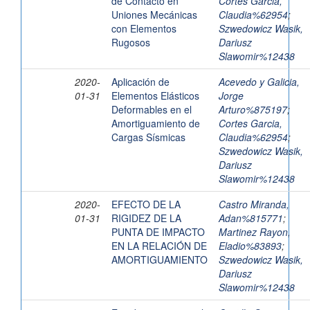
de Contacto en
Cortes Garcia,
Uniones Mecánicas
Claudia%62954
;
con Elementos
Szwedowicz Wasik,
Rugosos
Dariusz
Slawomir%12438
2020-
Aplicación de
Acevedo y Galicia,
01-31
Elementos Elásticos
Jorge
Deformables en el
Arturo%875197
;
Amortiguamiento de
Cortes Garcia,
Cargas Sísmicas
Claudia%62954
;
Szwedowicz Wasik,
Dariusz
Slawomir%12438
2020-
EFECTO DE LA
Castro Miranda,
01-31
RIGIDEZ DE LA
Adan%815771
;
PUNTA DE IMPACTO
Martinez Rayon,
EN LA RELACIÓN DE
Eladio%83893
;
AMORTIGUAMIENTO
Szwedowicz Wasik,
Dariusz
Slawomir%12438