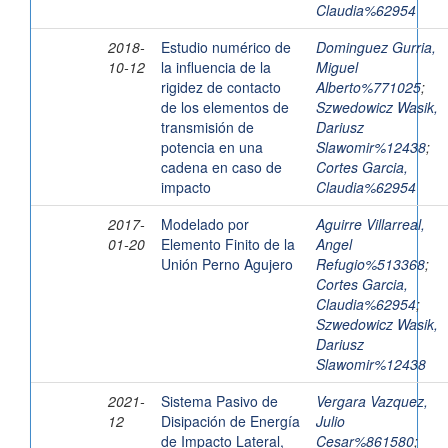
Claudia%62954
2018-
Estudio numérico de
Dominguez Gurria,
10-12
la influencia de la
Miguel
rigidez de contacto
Alberto%771025
;
de los elementos de
Szwedowicz Wasik,
transmisión de
Dariusz
potencia en una
Slawomir%12438
;
cadena en caso de
Cortes Garcia,
impacto
Claudia%62954
2017-
Modelado por
Aguirre Villarreal,
01-20
Elemento Finito de la
Angel
Unión Perno Agujero
Refugio%513368
;
Cortes Garcia,
Claudia%62954
;
Szwedowicz Wasik,
Dariusz
Slawomir%12438
2021-
Sistema Pasivo de
Vergara Vazquez,
12
Disipación de Energía
Julio
de Impacto Lateral,
Cesar%861580
;