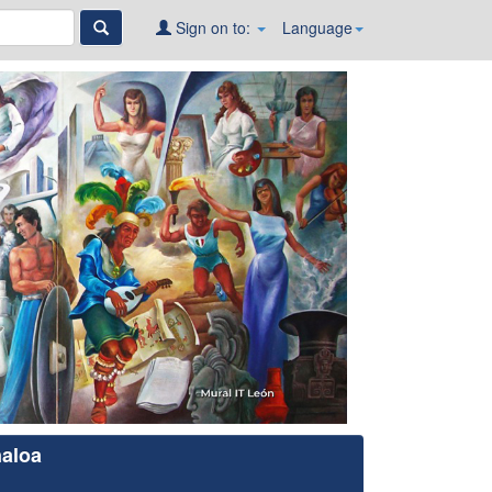
Sign on to:
Language
naloa