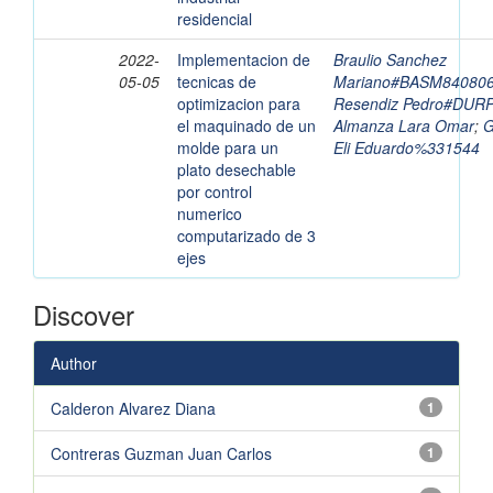
residencial
2022-
Implementacion de
Braulio Sanchez
05-05
tecnicas de
Mariano#BASM8408
optimizacion para
Resendiz Pedro#DU
el maquinado de un
Almanza Lara Omar
;
G
molde para un
Eli Eduardo%331544
plato desechable
por control
numerico
computarizado de 3
ejes
Discover
Author
Calderon Alvarez Diana
1
Contreras Guzman Juan Carlos
1