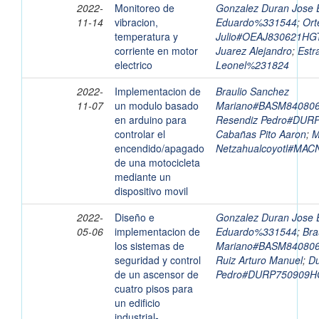
2022-
Monitoreo de
Gonzalez Duran Jose E
11-14
vibracion,
Eduardo%331544
;
Ort
temperatura y
Julio#OEAJ830621HG
corriente en motor
Juarez Alejandro
;
Estr
electrico
Leonel%231824
2022-
Implementacion de
Braulio Sanchez
11-07
un modulo basado
Mariano#BASM8408
en arduino para
Resendiz Pedro#DU
controlar el
Cabañas Pito Aaron
;
M
encendido/apagado
Netzahualcoyotl#MA
de una motocicleta
mediante un
dispositivo movil
2022-
Diseño e
Gonzalez Duran Jose E
05-06
implementacion de
Eduardo%331544
;
Bra
los sistemas de
Mariano#BASM8408
seguridad y control
Ruiz Arturo Manuel
;
Du
de un ascensor de
Pedro#DURP750909
cuatro pisos para
un edificio
industrial-