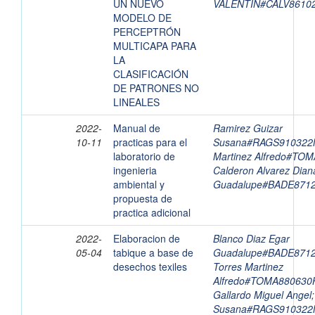
UN NUEVO
VALENTIN#CALV8610
MODELO DE
PERCEPTRÓN
MULTICAPA PARA
LA
CLASIFICACIÓN
DE PATRONES NO
LINEALES
2022-
Manual de
Ramirez Guizar
10-11
practicas para el
Susana#RAGS91032
laboratorio de
Martinez Alfredo#T
ingenieria
Calderon Alvarez Dian
ambiental y
Guadalupe#BADE871
propuesta de
practica adicional
2022-
Elaboracion de
Blanco Diaz Egar
05-04
tabique a base de
Guadalupe#BADE871
desechos texiles
Torres Martinez
Alfredo#TOMA88063
Gallardo Miguel Angel
Susana#RAGS91032