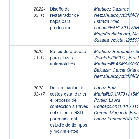
2022-
Diseño de
Martinez Cazares
03-11
restaurador de
Netzahualcoyotl#MA
bajos para
Estrada Rojo
produccion
Leonel#EARL821125
Magaña Alejandro
;
Ma
Susana Violeta%2550
2022-
Banco de pruebas
Martinez Hernandez S
11-11
para piezas
Violeta%255071
;
Brau
automotrices
Mariano#BASM8408
Balcazar Garcia Orlan
Netzahualcoyotl#MA
2022-
Determinacion de
Lopez Ruiz
03-17
costos estandar en
Maria#LORM731115
el proceso de
Portillo Laura
confeccion a traves
Concepcion#EIPL73
del sistema GSD
Corona Maqueda Ema
por medio del
Lopez Enrique#RELE
estudio de tiempos
y movimientos